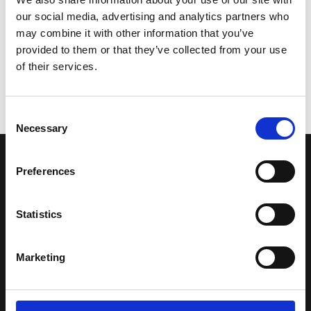
our social media, advertising and analytics partners who
may combine it with other information that you’ve
provided to them or that they’ve collected from your use
of their services.
Consent
Necessary
Selection
LA NOSTRA MISSION
Preferences
Una comunità di appassionati della cultura tibetana che hanno
Statistics
avuto modo di viaggiare e conoscere questa meravigliosa regione.
Una regione affascinante, densa di spiritualità che con i suoi
paesaggi e la sua gente è capace di riempire il cuore.
Marketing
Attraverso i nostri contributi cercheremo agevolare la conoscenza