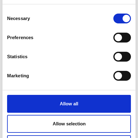
Everest
Consent
Necessary
Selection
Preferences
Statistics
Marketing
Allow all
Allow selection
Il Monte Everest è la montagna più alta del mondo e
raggiungere la sua vetta è il sogno di molti alpinisti e