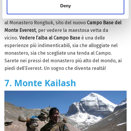
Deny
amanti della montagna. Se avete abbastanza tempo a
disposizione, vi proponiamo un compromesso: arrivare
al Monastero Rongbuk, sito del nuovo
Campo Base del
Monte Everest
, per vedere la maestosa vetta da
vicino.
Vedere l’alba al Campo Base
è una delle
esperienze più indimenticabili, sia che alloggiate nel
monastero, sia che scegliate una tenda al Campo.
Sarete nei pressi del monastero più alto del mondo, ai
piedi dell’Everest. Un sogno che diventa realtà!
7. Monte Kailash