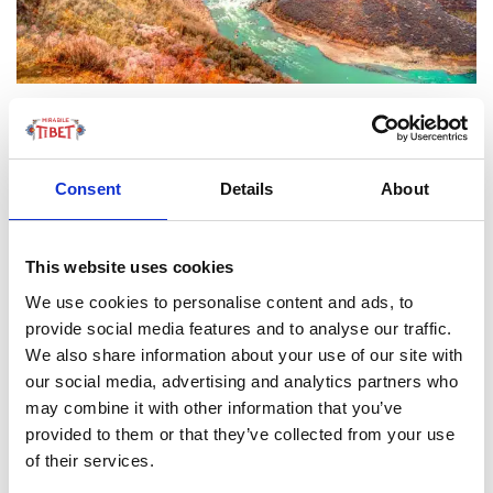
Il
Grand Canyon di Yarlung Tsangpo
è il canyon
più
profondo del mondo
e uno dei più suggestivi e belli di
tutto il paese. Con un’estensione di 505 km, il Grand
Consent
Details
About
Canyon di Yarlung Tsangpo inizia a nord del villaggio di
Daduka, nella contea di Mainling, a un’altitudine di 2.880
metri e termina a Sud del villaggio Pasighat, contea di
This website uses cookies
Mêdog, a un’altitudine di 115 metri. La sua
profondità
We use cookies to personalise content and ads, to
media è di 2268 m
e il punto più profondo misura 6.009
provide social media features and to analyse our traffic.
metri. Tutta la zona, a differenza del resto del Tibet, è
We also share information about your use of our site with
caratterizzato da un clima molto umido, con fitte foreste
our social media, advertising and analytics partners who
e una grande varietà di flora e fauna.
may combine it with other information that you’ve
provided to them or that they’ve collected from your use
6. Campo base del Monte
of their services.