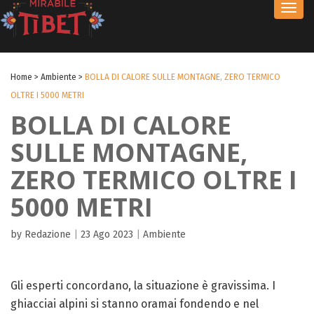
Toggl
navig
Home
>
Ambiente
>
BOLLA DI CALORE SULLE MONTAGNE, ZERO TERMICO
OLTRE I 5000 METRI
BOLLA DI CALORE
SULLE MONTAGNE,
ZERO TERMICO OLTRE I
5000 METRI
by Redazione
|
23 Ago 2023
|
Ambiente
Gli esperti concordano, la situazione è gravissima. I
ghiacciai alpini si stanno oramai fondendo e nel