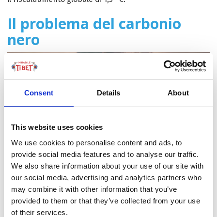
Il problema del carbonio
nero
Consent
Details
About
This website uses cookies
We use cookies to personalise content and ads, to
provide social media features and to analyse our traffic.
Anche se le temperature globali verranno contenute,
We also share information about your use of our site with
dunque, la regione subirà un aumento di più di 2° C e,
our social media, advertising and analytics partners who
se le emissioni non saranno ridotte, l’aumento arriverà a
may combine it with other information that you’ve
provided to them or that they’ve collected from your use
+5 ° C, secondo quanto riporta un rapporto pubblicato
of their services.
all’inizio di quest’anno da oltre 200 scienziati del Centro