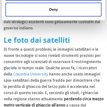
rapida evoluzione al terzo polo, non hanno ricevuto la
stessa attenzione di quelle dei poli nord e sud. C’è
Deny
anche una carenza di ricerche rispetto agli altri poli e i
dati idrologici esistenti sono gelosamente custoditi dal
governo indiano.
Le foto dai satelliti
Di fronte a questi problemi, le immagini satellitari e le
nuove tecnologie si sono rivelati strumenti preziosi per
consentire agli scienziati di osservare il restringimento
glaciale in tempo reale. Qualche anno fa, i ricercatori
della
Columbia University
hanno anche usato immagini
spia-satellitari della guerra fredda per dimostrare che
la perdita di ghiaccio del terzo polo è accelerata nel
corso di questo secolo. E, secondo gli studi, i ghiacciai
nella regione stanno attualmente
perdendo circa mezzo
metro verticale di ghiaccio all’anno
a causa del