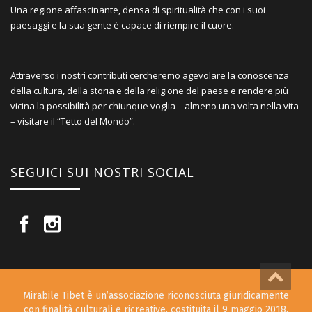
Una regione affascinante, densa di spiritualità che con i suoi
paesaggi e la sua gente è capace di riempire il cuore.
Attraverso i nostri contributi cercheremo agevolare la conoscenza
della cultura, della storia e della religione del paese e rendere più
vicina la possibilità per chiunque voglia – almeno una volta nella vita
– visitare il “Tetto del Mondo”.
SEGUICI SUI NOSTRI SOCIAL
Mirabile Tibet è un’associazione riconosciuta giuridicamente
con finalità culturali e ricreative, costituita il 9 maggio 2018.