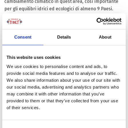
cambiamento climatico in quest’area, così importante
per gli equilibri idrici ed ecologici di almeno 9 Paesi.
Quest’ultimo carotaggio fa parte di un progetto lanciato
dal governo locale ad agosto e concentrato sul ripristino
ambientale, sulla protezione ecologica e sullo sviluppo
Consent
Details
About
sostenibile. Un “lavoro di squadra”, tra l’
Institute of
Tibetan Plateau Research
e gli scienziati ed esperti
This website uses cookies
arrivati dagli Stati Uniti e dalla Cina – Paese quest’ultimo
che, negli ultimi 40 anni, più ha investito nella
We use cookies to personalise content and ads, to
provide social media features and to analyse our traffic.
glaciologia dell’Altopiano.
We also share information about your use of our site with
I 308 metri raggiunti nel 1992 perforando la
Calotta di
our social media, advertising and analytics partners who
may combine it with other information that you’ve
Guliya
avevano significato poter accedere alle
provided to them or that they’ve collected from your use
informazioni sull’ultimo ciclo glaciale nelle regioni
of their services.
subtropicali: cambiamenti nelle temperature e nelle
precipitazioni, effetti delle eruzioni vulcaniche e impatti
dell’inquinamento atmosferico. Da qui, l’importanza
Consent