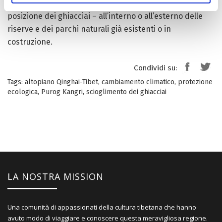
dannose. “Personalizzando” le misure in funzione della
posizione dei ghiacciai – all’interno o all’esterno delle
riserve e dei parchi naturali già esistenti o in
costruzione.
Condividi su:
Tags:
altopiano Qinghai-Tibet
,
cambiamento climatico
,
protezione
ecologica
,
Purog Kangri
,
scioglimento dei ghiacciai
LA NOSTRA MISSION
Una comunità di appassionati della cultura tibetana che hanno
avuto modo di viaggiare e conoscere questa meravigliosa regione.