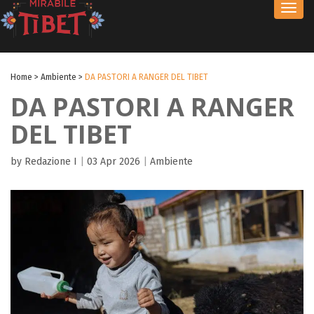
Toggl
navig
Home
>
Ambiente
>
DA PASTORI A RANGER DEL TIBET
DA PASTORI A RANGER
DEL TIBET
by Redazione I
|
03 Apr 2026
|
Ambiente