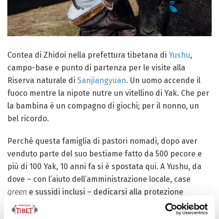
Contea di Zhidoi nella prefettura tibetana di
Yushu
,
campo-base e punto di partenza per le visite alla
Riserva naturale di
Sanjiangyuan
. Un uomo accende il
fuoco mentre la nipote nutre un vitellino di Yak. Che per
la bambina è un compagno di giochi; per il nonno, un
bel ricordo.
Perché questa famiglia di pastori nomadi, dopo aver
venduto parte del suo bestiame fatto da 500 pecore e
più di 100 Yak, 10 anni fa si è spostata qui. A Yushu, da
dove – con l’aiuto dell’amministrazione locale, case
green
e sussidi inclusi – dedicarsi alla protezione
ecologica del primo e maggior Parco dell’Altopiano. Casa
del santuario delle antilopi tibetane, Hoh Xil, e “culla” di