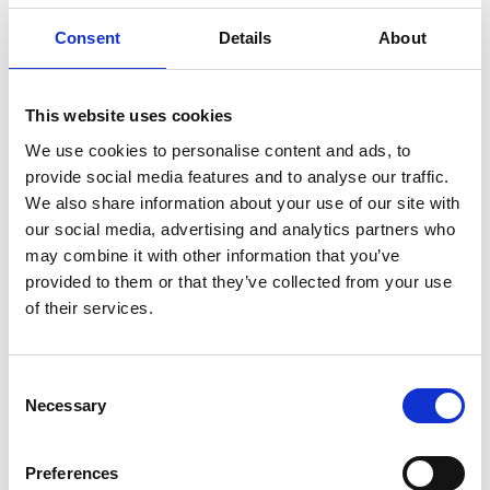
tre grandi fiumi dell’Asia: Giallo, Azzurro e Mekong.
Consent
Details
About
Un cambiamento non solo di stile di vita ma di orizzonte
e di futuro per tutte e tre le generazioni coinvolte. Che
This website uses cookies
non devono più attraversare a piedi le montagne
We use cookies to personalise content and ads, to
innevate per arrivare a scuola o affrontare 5-6 giorni di
provide social media features and to analyse our traffic.
viaggio accidentato per ricevere le cure mediche. Non
We also share information about your use of our site with
solo: una mano santa per la Riserva, che dall’arrivo di
our social media, advertising and analytics partners who
200 pastori e loro famiglie ha visto aumentare – e non di
may combine it with other information that you’ve
poco – la copertura vegetale dei prati, la resa foraggera
provided to them or that they’ve collected from your use
e persino l’area dei laghi. Soprattutto, la biodiversità. A
of their services.
cominciare dalle specie a rischio come le antilopi e le
gazzelle, cresciute rispettivamente da meno di 20mila a
Consent
70mila e da poco più di 300 a oltre 2.700.
Necessary
Selection
Come
Tashi il cacciatore
, alcuni figli sono già diventati
ranger
ecologici – a pattugliare e monitorare vita
Preferences