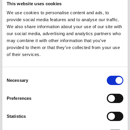
Caohai, ma sverna anche in Bhutan. In India, la gru
This website uses cookies
nidifica presso i laghi alpini del Ladakh, come lo Tso Kar.
We use cookies to personalise content and ads, to
Ma perché quest’animale è fortemente legato al popolo
provide social media features and to analyse our traffic.
tibetano ? Tradizionalmente è una delle creature sacre
We also share information about your use of our site with
per eccellenza della cultura cinese, inoltre, viaggiando
our social media, advertising and analytics partners who
per i molti stupa e monasteri di montagna, ci
may combine it with other information that you’ve
accorgeremo come la gru sia rappresentata un po’
provided to them or that they’ve collected from your use
ovunque. Statue dorate e dipinti di questo volatile sono
of their services.
infatti lo zoccolo duro di una spiritualità e iconografia
buddhista, che è facilmente fruibile in ogni angolo della
Consent
Cina.
Necessary
Selection
Da sempre a rischio d’estinzione, attualmente si stima
una popolazione di circa di 6 mila esemplari. La
Preferences
minaccia maggiore per la sua sopravvivenza deriva dalla
bonifica delle zone di riproduzione per fare posto alle
Statistics
coltivazioni. Anche l’apertura al turismo della valle del
Ladakh ha influito negli ultimi anni sulle popolazioni di