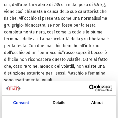
cm, dall’apertura alare di 235 cm e dal peso di 5.5 kg,
viene così chiamata a causa delle sue caratteristiche
fisiche. All’occhio si presenta come una normalissima
gru grigio-biancastra, se non fosse per la testa
completamente nera, così come la coda e le piume
terminali delle ali. La particolarità della gru tibetana è
per la testa. Con due macchie bianche all’interno
dell’occhio ed un “pennacchio”rosso sopra il becco, è
difficile non riconoscere questo volatile. Oltre al fatto
che, caso raro nel mondo dei volatili, non esiste una
distinzione esteriore per i sessi. Maschio e femmina
sono esattamente uguali.
Diffusa in Cina, India Buthan e Vietnam, la gru dal collo
nero nidifica da secoli sull’altopiano tibetano. Ha sei
Consent
Details
About
aree di svernamento, la maggior parte delle quali in
Cina, ad altitudini più basse, specialmente sul lago