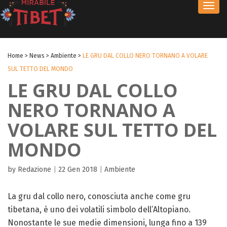
Toggl
navig
Home
>
News
>
Ambiente
>
LE GRU DAL COLLO NERO TORNANO A VOLARE
SUL TETTO DEL MONDO
LE GRU DAL COLLO
NERO TORNANO A
VOLARE SUL TETTO DEL
MONDO
by Redazione
|
22 Gen 2018
|
Ambiente
La gru dal collo nero, conosciuta anche come gru
tibetana, è uno dei volatili simbolo dell’Altopiano.
Nonostante le sue medie dimensioni, lunga fino a 139