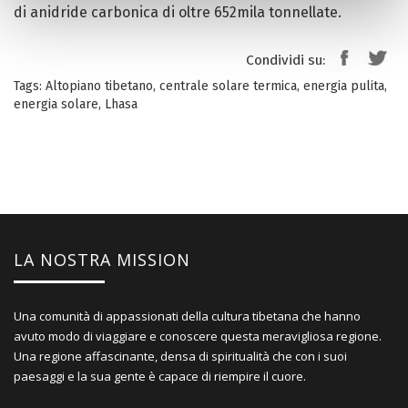
di anidride carbonica di oltre 652mila tonnellate.
Condividi su:
Tags:
Altopiano tibetano
,
centrale solare termica
,
energia pulita
,
energia solare
,
Lhasa
LA NOSTRA MISSION
Una comunità di appassionati della cultura tibetana che hanno
avuto modo di viaggiare e conoscere questa meravigliosa regione.
Una regione affascinante, densa di spiritualità che con i suoi
paesaggi e la sua gente è capace di riempire il cuore.