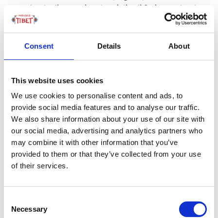
sua volta degli enormi serbatoi di sali fusi – rendendo
l’intero sistema una massiccia batteria termale.
Con un vantaggio immediato. Dato dal fatto che, mentre
Consent
Details
About
i pannelli “piatti” smettono di produrre energia al calar
del Sole o al passaggio di una nuvola, questo impianto
This website uses cookies
può immagazzinare il calore e generare energia fino a 6
ore dopo il tramonto – contribuendo così a ridurre il
We use cookies to personalise content and ads, to
problema dell’intermittenza della fonte energetica.
provide social media features and to analyse our traffic.
We also share information about your use of our site with
Certo, costruire una struttura ad alta tecnologia in
our social media, advertising and analytics partners who
queste condizioni geografiche e climatiche è una vera
may combine it with other information that you’ve
sfida, peraltro possibile come lavoro soltanto da Aprile a
provided to them or that they’ve collected from your use
of their services.
Ottobre. Tant’è che, per proteggere gli operai dalle
differenze di temperatura tra giorno e notte e dalle
conseguenze dell’aria rarefatta, sul cantiere sono stati
Consent
installati sistemi specializzati di riscaldamento e –
Necessary
Selection
beninteso – di ossigenazione negli alloggi, assieme a