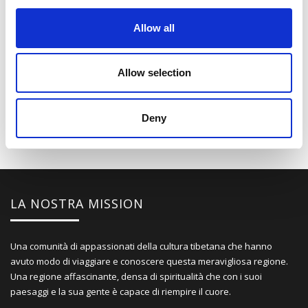
climatici ad altissima quota, ha affermato Yao Tandong,
Allow all
caposquadra della seconda spedizione scientifica.
Condividi su:
Allow selection
Tags:
Cultura
,
Tibet
,
Turismo
Deny
LA NOSTRA MISSION
Una comunità di appassionati della cultura tibetana che hanno
avuto modo di viaggiare e conoscere questa meravigliosa regione.
Una regione affascinante, densa di spiritualità che con i suoi
paesaggi e la sua gente è capace di riempire il cuore.