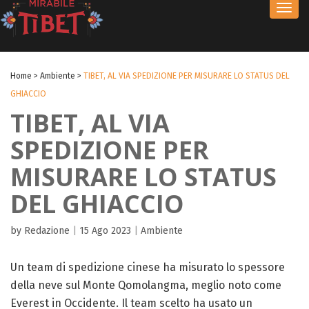
Toggl
navig
Home
>
Ambiente
>
TIBET, AL VIA SPEDIZIONE PER MISURARE LO STATUS DEL
GHIACCIO
TIBET, AL VIA
SPEDIZIONE PER
MISURARE LO STATUS
DEL GHIACCIO
by Redazione
|
15 Ago 2023
|
Ambiente
Un team di spedizione cinese ha misurato lo spessore
della neve sul Monte Qomolangma, meglio noto come
Everest in Occidente. Il team scelto ha usato un