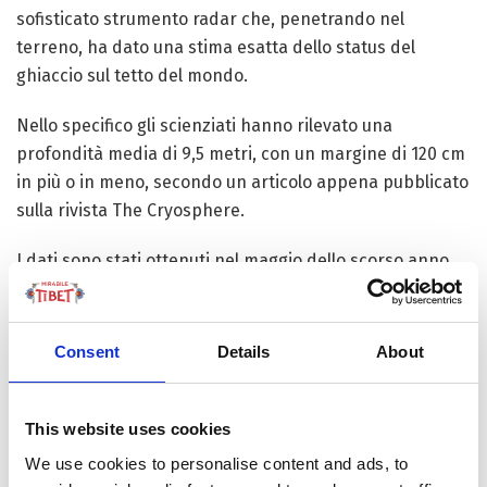
sofisticato strumento radar che, penetrando nel
terreno, ha dato una stima esatta dello status del
ghiaccio sul tetto del mondo.
Nello specifico gli scienziati hanno rilevato una
profondità media di 9,5 metri, con un margine di 120 cm
in più o in meno, secondo un articolo appena pubblicato
sulla rivista The Cryosphere.
I dati sono stati ottenuti nel maggio dello scorso anno
durante una ascensione sul Monte Qomolangma che
faceva parte della seconda spedizione scientifica cinese
sull’altopiano del Qinghai-Tibet. Esplorare la profondità
Consent
Details
About
della neve sul monte più alto del mondo è stato uno dei
molti compiti di questa impresa scientifica.
This website uses cookies
Il radar usato
We use cookies to personalise content and ads, to