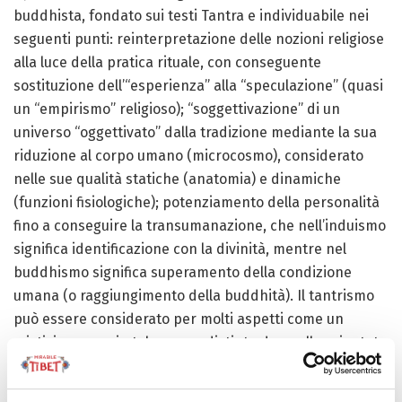
buddhista, fondato sui testi Tantra e individuabile nei
seguenti punti: reinterpretazione delle nozioni religiose
alla luce della pratica rituale, con conseguente
sostituzione dell’“esperienza” alla “speculazione” (quasi
un “empirismo” religioso); “soggettivazione” di un
universo “oggettivato” dalla tradizione mediante la sua
riduzione al corpo umano (microcosmo), considerato
nelle sue qualità statiche (anatomia) e dinamiche
(funzioni fisiologiche); potenziamento della personalità
fino a conseguire la transumanazione, che nell’induismo
significa identificazione con la divinità, mentre nel
buddhismo significa superamento della condizione
umana (o raggiungimento della buddhità). Il tantrismo
può essere considerato per molti aspetti come un
misticismo, ma in tal caso va distinto da quello orientato
dalla bhakti, ovvero dall’assoluta venerazione di un dio,
in quanto supera ogni dialettica tra oggetto e soggetto