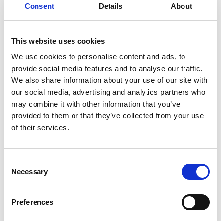
di culto, polarizzando tutto nella pratica rituale intesa
Consent
Details
About
come modo d’essere assoluto. Del resto il tantrismo si
pone contro la stessa tradizione ascetica e le rinunce
This website uses cookies
che questa comporta, come rifiuto mistico del mondano.
Anzi, in accordo a quanto detto circa la riduzione di ogni
We use cookies to personalise content and ads, to
provide social media features and to analyse our traffic.
realtà al corpo umano e alle sue funzioni fisiologiche,
We also share information about your use of our site with
cibo e sesso, gli oggetti principali della rinuncia
our social media, advertising and analytics partners who
ascetica, diventano per il tantrismo i più importanti
may combine it with other information that you’ve
modi d’esplicazione o di liberazione. Ciò in accordo
provided to them or that they’ve collected from your use
anche con la sopravvalutazione dell’esperibile e con il
of their services.
superamento di una condizione umana limitata da
remore d’ogni genere (donde l’immortalità praticata
come esercizio). L’ascesi tantrica, distinta dall’ascesi
Consent
Necessary
tradizionale, è quella che comunemente viene chiamata
Selection
yoga
.
Attraverso la recitazione di mantra e la pratica
della meditazione vengono acquisiti poteri che possono
Preferences
apparire anche come “magici”, ma nel senso dello