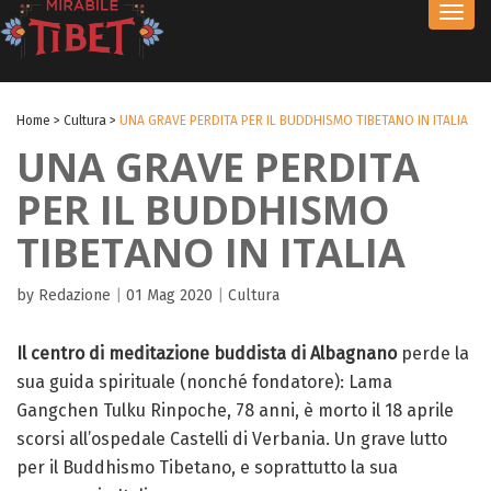
Toggl
navig
Home
>
Cultura
>
UNA GRAVE PERDITA PER IL BUDDHISMO TIBETANO IN ITALIA
UNA GRAVE PERDITA
PER IL BUDDHISMO
TIBETANO IN ITALIA
by Redazione
|
01 Mag 2020
|
Cultura
Il centro di meditazione buddista di Albagnano
perde la
sua guida spirituale (nonché fondatore): Lama
Gangchen Tulku Rinpoche, 78 anni, è morto il 18 aprile
scorsi all’ospedale Castelli di Verbania. Un grave lutto
per il Buddhismo Tibetano, e soprattutto la sua