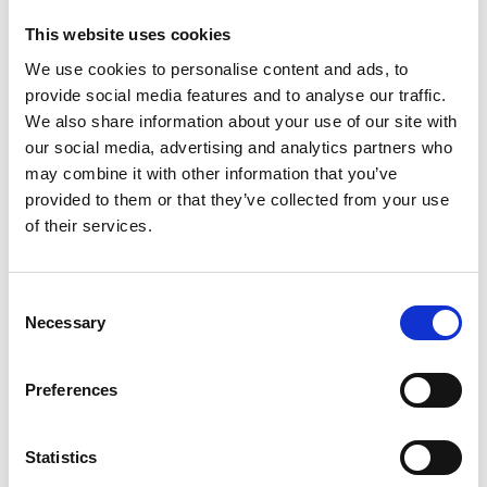
molto semplice, di libera divulgazione, chiamata
Autoguarigione Tantrica Ngalso. Puntando molto sul
This website uses cookies
tema della guarigione spirituale, Gangchen era in grado
We use cookies to personalise content and ads, to
di dialogare con una grande fetta di occidentali
provide social media features and to analyse our traffic.
interessati alla spiritualità, anche provenienti dalla New
We also share information about your use of our site with
Age, e riuscì ad attrarre molti di loro al Buddhismo
our social media, advertising and analytics partners who
tradizionale. Curiosamente, a differenza della maggior
may combine it with other information that you’ve
provided to them or that they’ve collected from your use
parte dei grandi maestri della scuola Gelug, Lama
of their services.
Gangchen non era un monaco, ma aveva uno stile di vita
vicino a quelli dei grandi Siddha, e come tale era
ritenuto dai suoi allievi.
Consent
Necessary
Selection
Più in generale, Lama Gangchen era un filantropo che
dialogava in maniera non settaria con tutte le religioni:
Preferences
furono storici i suoi incontri con Giovanni Paolo II, Madre
Teresa di Calcutta e Kofi Annan. L’organizzazione
umanitaria da lui fondata, chiamata Lama Gangchen
Statistics
World Peace Foundation, era associata all’ONU e lanciò