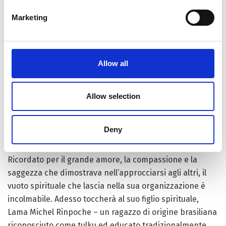
la creazione di un Forum spirituale permanente per la
Marketing
pace mondiale. Da ricordare anche l’importante ruolo
che l’organizzazione di Gangchen aveva nella gestione
dell’Unione Buddhista Italiana, associazione
riconosciuta dallo Stato Italiano.
Allow all
Lama Gangchen era seguito anche da importanti
Allow selection
personaggi del mondo dello spettacolo, tra i quali Marco
Columbro ed il regista Emanuele Caruso. Quest’ultimo, di
lui disse che “aveva lo sguardo di un bambino e la
Deny
saggezza di mille vite”.
Ricordato per il grande amore, la compassione e la
saggezza che dimostrava nell’approcciarsi agli altri, il
vuoto spirituale che lascia nella sua organizzazione è
incolmabile. Adesso toccherà al suo figlio spirituale,
Lama Michel Rinpoche – un ragazzo di origine brasiliana
riconosciuto come tulku ed educato tradizionalmente