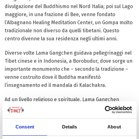
divulgazione del Buddhismo nel Nord Italia; poi sul Lago
maggiore, in una frazione di Bee, venne fondato
l’Albagnano Healing Meditation Center, un Gompa molto
tradizionale non diverso da quelli tibetani. Questo
centro divenne la sua residenza negli ultimi anni.
Diverse volte Lama Gangchen guidava pellegrinaggi nel
Tibet cinese e in Indonesia, a Borobudur, dove sorge un
importante monumento che – secondo la tradizione –
venne costruito dove il Buddha manifestò
l’insegnamento ed il mandala di Kalachakra.
Ad un livello religioso e spirituale, Lama Gangchen
trasmetteva nella sua completezza tutto il Tantra della
scuola Gelugpa e la Mahamudra secondo l’orientamento
del monastero di Gaden. E tutto questo grande
Consent
Details
About
complesso di insegnamenti lo sintetizzò in una pratica