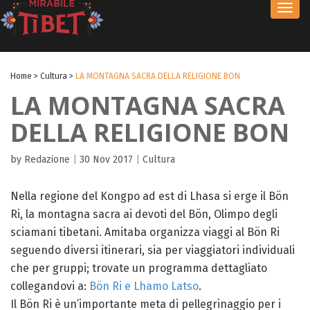
Toggl
navig
Home
>
Cultura
>
LA MONTAGNA SACRA DELLA RELIGIONE BON
LA MONTAGNA SACRA
DELLA RELIGIONE BON
by Redazione
|
30 Nov 2017
|
Cultura
Nella regione del Kongpo ad est di Lhasa si erge il Bön
Ri, la montagna sacra ai devoti del Bön, Olimpo degli
sciamani tibetani. Amitaba organizza viaggi al Bön Ri
seguendo diversi itinerari, sia per viaggiatori individuali
che per gruppi; trovate un programma dettagliato
collegandovi a:
Bön Ri e Lhamo Latso
.
Il Bön Ri è un’importante meta di pellegrinaggio per i