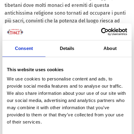
tibetani dove molti monaci ed eremiti di questa
antichissima religione sono tornati ad occupare i punti
più sacri, convinti che la potenza del luogo riesca ad
aiutarli nelle pratiche meditative e nell’ottenimento di
poteri sciamanici, ed è grazie ai tenaci sforzi dei devoti
che molti degli antichissimi luoghi di culto sono stati
Consent
Details
About
ripristinati. Giungono a questo sacro monte per il Kora
(la circumambulazione rituale) sia i seguaci del Bön che i
buddisti; questo è l’unico sito dove entrambi eseguono il
This website uses cookies
kora con un percorso antiorario: cita infatti la tradizione
We use cookies to personalise content and ads, to
che quando uno dei Lama principali nella tradizione
provide social media features and to analyse our traffic.
buddista tibetana, il Karmapa, iniziò il pellegrinaggio in
We also share information about your use of our site with
senso orario – la direzione usuale dei buddisti – venne
our social media, advertising and analytics partners who
bloccato da una tigre. La condivisione dei luoghi sacri da
may combine it with other information that you’ve
parte di queste due ramificazioni del misticismo
provided to them or that they’ve collected from your use
tibetano deriva dalle radici comuni di molti rituali,
of their services.
simboli e molte delle profonde pratiche meditative sulla