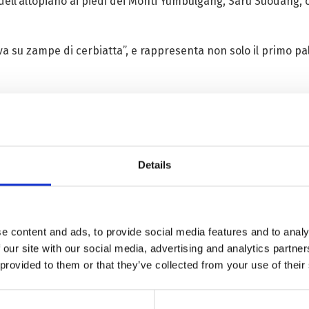
re dell’altopiano ai piedi dei Monti Yumbulgang, Saru Suodang,
a su zampe di cerbiatta”, e rappresenta non solo il primo pa
 Yumbulgang sono stati restaurati; essi descrivono in maniera 
o, l’arrivo dal Cielo dei sutra sacri e di altre reliquie, nonché
Avanti Cristo diversi pastori che facevano pascolare i loro a
Details
co e, impossibilitati a comunicare con lui per la differenza 
 a interrogarlo.
 puntò un dito verso il cielo; gli adepti del Bon, già impress
e content and ads, to provide social media features and to analy
 al villaggio, lo insignirono di ogni onore, offrendogli di guida
 our site with our social media, advertising and analytics partn
 provided to them or that they’ve collected from your use of their
tribù che vivevano nel raggio di diverse centinaia di Km atto
mbulgang, attorno al quale nacque il primo insediamento tibe