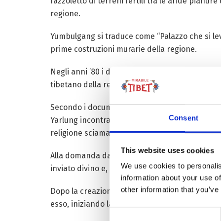
fazzoletto di terreni fertili tra le aride pianu
regione.
Yumbulgang si traduce come “Palazzo che si lev
prime costruzioni murarie della regione.
Negli anni ’80 i dipinti murali dei due piani di
tibetano della regione, la costruzione del palazz
Secondo i documenti storici del secondo secolo 
Consent
Yarlung incontrarono un uomo giovane ed energi
religione sciamanica originaria del Tibet -NdT-)
This website uses cookies
Alla domanda da dove egli provenisse il giovane
We use cookies to personalis
inviato divino e, trasportandolo sulle loro spalle
information about your use of
other information that you’ve
Dopo la creazione del primo reame tibetano, le 
esso, iniziando la costruzione del palazzo Yu
Consent