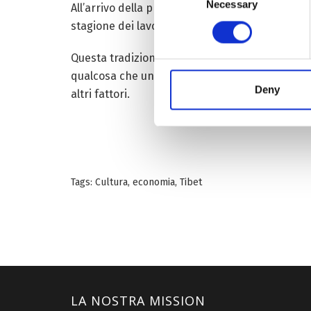
Necessary
Selection
All’arrivo della primavera i contadini intorno
stagione dei lavori agricoli a Saru Suodang.
Questa tradizione persiste tutt’ora ed é intima
qualcosa che unisce tutto il Tibet, anche se l’e
Deny
altri fattori.
Tags:
Cultura
,
economia
,
Tibet
LA NOSTRA MISSION