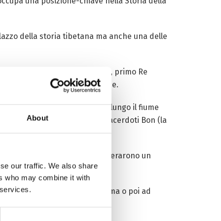
 occupa una posizione-chiave nella Storia della
lazzo della storia tibetana ma anche una delle
vivida l’ascesa di Nyatri Tsenpo, primo Re
 varie parabole e storie religiose.
rmenti nella valle di Zanhtang lungo il fiume
About
di lingua, chiamarono dodici sacerdoti Bon (la
ionati dal suo aspetto, lo considerarono un
se our traffic. We also share
re le loro tribù.
ers who may combine it with
 services.
rno allo Yarlung si unirono prima o poi ad
tano completamente edificato.