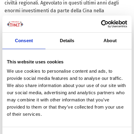
civiltà regionali. Agevolato in questi ultimi anni dagli
enormi investimenti da parte della Cina nella
semplificazione delle procedure di transito, la
ristrutturazione dei percorsi tradizionali, il supporto ai
trasporti, l’assistenza medica e la creazione di centri di
Consent
Details
About
accoglienza. Senza dimenticare gli interventi di miglior
tutela del patrimonio culturale ed ecologico, dalla
conoscenza e il rispetto dei regolamenti religiosi
This website uses cookies
tibetani al limite massimo di 1.000 partecipanti annuali
We use cookies to personalise content and ads, to
proprio per la miglior protezione dell’ambiente e
provide social media features and to analyse our traffic.
dell’eredità storico-artistica.
We also share information about your use of our site with
our social media, advertising and analytics partners who
Come dicevamo a maggio, un ponte tra culture lungo la
may combine it with other information that you’ve
vecchia Via della Seta – a contraddire con i fatti le
provided to them or that they’ve collected from your use
narrazioni sulla “cancellazione culturale” nella regione.
of their services.
Ma anche, grazie ai pellegrinaggi, un ponte tra i Paesi,
laddove l’Altopiano tibetano è una zona-chiave del
‘Corridoio Economico Trans-Himalayano’ (
Trans-