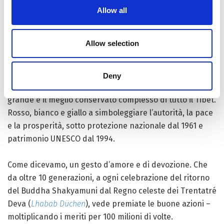
Allow all
Innalzato nel VII secolo dal Re
Songtsen Gampo
in onore
Allow selection
della sua sposa – la Principessa cinese Wencheng -, in
gran parte ricostruito nel 1645 per volontà del
quinto
Dalai Lama
e seriamente rinnovato, consolidato e
Deny
restaurato negli ultimi 30 anni, il Potala rimane il più
grande e il meglio conservato complesso di tutto il Tibet.
Rosso, bianco e giallo a simboleggiare l’autorità, la pace
e la prosperità, sotto protezione nazionale dal 1961 e
patrimonio UNESCO dal 1994.
Come dicevamo, un gesto d’amore e di devozione. Che
da oltre 10 generazioni, a ogni celebrazione del ritorno
del Buddha Shakyamuni dal Regno celeste dei Trentatré
Deva (
Lhabab Düchen
), vede premiate le buone azioni –
moltiplicando i meriti per 100 milioni di volte.