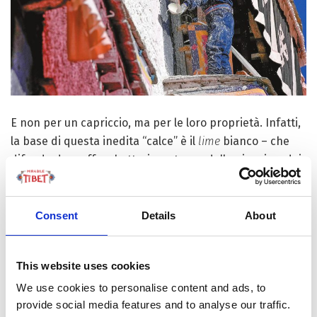
E non per un capriccio, ma per le loro proprietà. Infatti,
la base di questa inedita “calce” è il
lime
bianco – che
difende da muffe e batteri, protegge dalla pioggia e dai
raggi UV, regola dunque l’umidità e, assorbendo il CO
2
dall’aria, diventa parte integrante del muro, garantendo
un’ottima qualità dell’aria all’interno. Il latte, spesso di
Consent
Details
About
Yak, fa da colla e respinge i funghi mentre il miele e lo
zucchero rafforzano l’adesione e sigillano le crepe,
This website uses cookies
difendendo così le pareti dalle infiltrazioni d’acqua
We use cookies to personalise content and ads, to
piovana e dallo scrostamento. Con l’aggiunta dei
provide social media features and to analyse our traffic.
pigmenti naturali per il rosso e dello zafferano per il