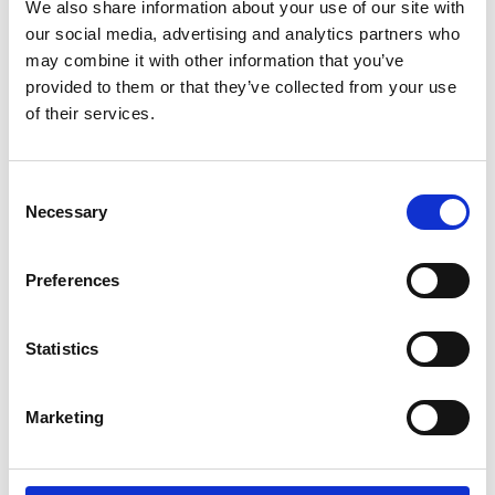
We also share information about your use of our site with
giallo, quest’ultimo a tenere anche lontani gli insetti, il
our social media, advertising and analytics partners who
gioco è fatto – e il Palazzo può nuovamente risplendere.
may combine it with other information that you’ve
Grazie a qualche piccolo strumento in più e a una
provided to them or that they’ve collected from your use
sempre migliore organizzazione, non più in un mese e
of their services.
mezzo bensì in una sola settimana. Divisa tra chi ogni
alba porta la mistura fatta in casa, chi la “lancia” dalle
proprie bacinelle e chi, come un vero Uomo-Ragno,
Consent
Necessary
tinge o spruzza appeso alle corde.
Selection
Preferences
Statistics
Marketing