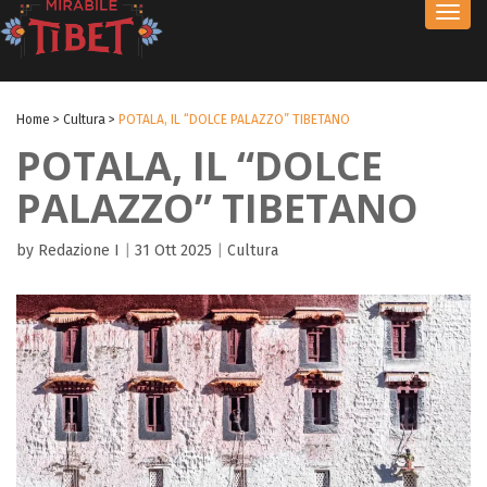
Toggl
navig
Home
>
Cultura
>
POTALA, IL “DOLCE PALAZZO” TIBETANO
POTALA, IL “DOLCE
PALAZZO” TIBETANO
by Redazione I
|
31 Ott 2025
|
Cultura