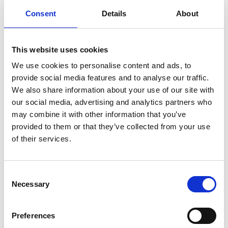
specialmente quello di yak. Questo è fatto
Consent
Details
About
rigorosamente a mano ed è sempre delizioso. In una
ciotola di porcellana gialla, la pellicola gialla che si forma
This website uses cookies
sulla sua superficie è leggermente profumata. Sotto
questa ‘buccia’ naturale si trova lo yogurt morbido e
We use cookies to personalise content and ads, to
provide social media features and to analyse our traffic.
bianco come la neve.
We also share information about your use of our site with
Oltre a mangiare yogurt, le compagnie operistiche
our social media, advertising and analytics partners who
may combine it with other information that you’ve
tibetane di diverse contee e distretti di Lhasa eseguono
provided to them or that they’ve collected from your use
anche l’opera tibetana a l Tempio di Norbu Lingka e al
of their services.
parco Dzongyab Lukhang durante lo Shoton. Ci sono
otto opere tradizionali tibetane, tra cui capolavori come
Namsa Wenpo, Sukyi Nyima e la Principessa Wencheng,
Consent
e queste sono anche le opere tibetane preferite dal
Necessary
Selection
popolo. Durante i sette giorni dello Shoton Festival, le
compagnie d’opera tibetane cantano tutti i giorni
Preferences
dall’alba al tramonto. La gente comune si siede intorno