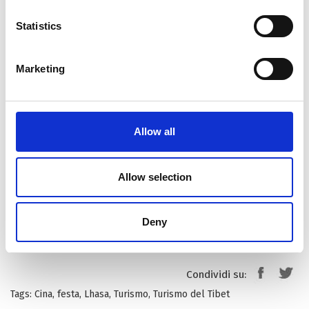
al palco e si gode questa festa culturale di sette giorni.
Statistics
Inoltre, le persone possono anche godersi un comodo
picnic (“Lingka”) durante la festa. Le famiglie si vestono
Marketing
con abiti colorati, bevono vino d’orzo e tè al burro,
giocano a carte, dadi, chiacchierano, godendosi il
comfort del festival all’ombra degli alberi nei parchi. Con
il passare del tempo sono aumentate anche le attività
Allow all
dello Shoton Festival. Alle semplici tradizioni di mangiare
yogurt, guardare spettacoli di opera tibetana e fare un
Allow selection
picnic si sono aggiunte gare equestri, gare di yak e fiere.
Mentre le attività continuano ad arricchirsi, lo Shoton
Festival si è anche evoluto in una festa del turismo
Deny
culturale aperto e inclusivo.
Condividi su:
Tags:
Cina
,
festa
,
Lhasa
,
Turismo
,
Turismo del Tibet