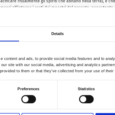
ificare ritualmente gli spiriti che abitano nella terra), e ch
si all’interno i resti dei maestri del passato, nonostante q
to, gli Stupa vengono riempiti con altri oggetti benedetti: stat
illa con l’immagine in bassorilievo di una Divinità. Gli tsatsa 
a uno strato di sabbia, sopra il quale mettono un altro strato
Details
nsa che diventi il potere dello Stupa.
stremamente positivo. Il suo potere si pensa che porti benefic
mgon Kongtrul Lodro Thaye, un importante maestro buddhista
e content and ads, to provide social media features and to analy
li aghi dell’agopuntura hanno nel corpo umano; in pratica ne r
 our site with our social media, advertising and analytics partn
 provided to them or that they’ve collected from your use of their
 differenze che li distinguono tra di loro; in particolare sono 
ti otto Stupa vengono citati da Nagarjuna nel suo testo Asta
Preferences
Statistics
dha. I gradini tra la base ed il vaso sono circolari e decorati con dei l
inazione del Buddha. I gradini sono rettangolari e non decorati.
senta il momento in cui il Buddha ha dato il primo insegnamento a Sar
ma.
izione di miracoli da parte del Buddha a Shravasti. I gradini possiedon
 rappresenta il momento in cui il Buddha tornò dal paradiso di Tushita