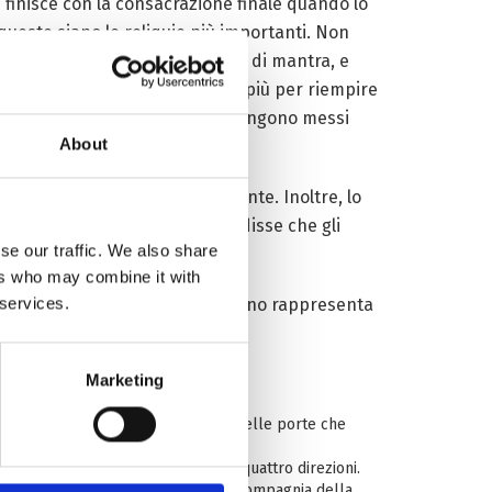
e finisce con la consacrazione finale quando lo
ueste siano le reliquie più importanti. Non
ue, testi sacri, immagini, rotoli di mantra, e
sono ciò che i tibetani usano di più per riempire
 di tsatsa. Più gli oggetti che vengono messi
About
io a tutto l’ambiente circostante. Inoltre, lo
 del diciannovesimo secolo, disse che gli
se our traffic. We also share
iequilibrano l’energia.
ers who may combine it with
 services.
otto gli Stupa principali e ciascuno rappresenta
mahasthanacaitya-stotra:
Marketing
oti.
nath. I gradini sono decorati con delle porte che
o delle estensioni centrali nelle quattro direzioni.
 dopo aver passato lì un periodo in compagnia della