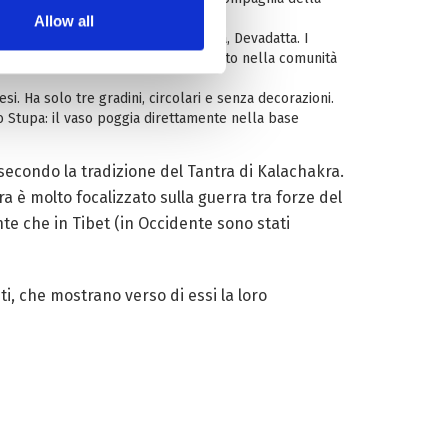
icamente dal paradiso)
Allow all
ione a causa del cugino del Buddha, Devadatta. I
ualche controversia o qualche conflitto nella comunità
i. Ha solo tre gradini, circolari e senza decorazioni.
o Stupa: il vaso poggia direttamente nella base
secondo la tradizione del Tantra di Kalachakra.
a è molto focalizzato sulla guerra tra forze del
te che in Tibet (in Occidente sono stati
, che mostrano verso di essi la loro