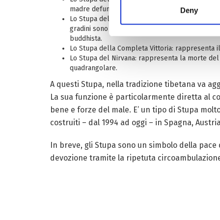
madre defunta. I gradini hanno una scala central
Deny
Lo Stupa della Riconciliazione: rappresenta la 
gradini sono ottagonali, con otto lati e otto an
buddhista.
Lo Stupa della Completa Vittoria: rappresenta il
Lo Stupa del Nirvana: rappresenta la morte del 
quadrangolare.
A questi Stupa, nella tradizione tibetana va a
La sua funzione è particolarmente diretta al con
bene e forze del male. E’ un tipo di Stupa molt
costruiti – dal 1994 ad oggi – in Spagna, Austria
In breve, gli Stupa sono un simbolo della pace
devozione tramite la ripetuta circoambulazione 