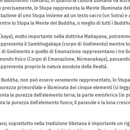
del Buddhismo Tibetano, in quanto la cultura tibetana ha att
iù precisamente, lo Stupa rappresenta la Mente Illuminata de
tazione di uno Stupa insieme ad un testo sacro (un Sutra) e 
mentre lo Stupa la Mente del Buddha, o meglio di tutti i Buddh
i (kaya), molto importante nella dottrina Mahayana, potremmo
rappresenta il Sambhogakaya (corpo di Godimento) mentre lo
uello di Godimento e quello di Emanazione rappresentano i tre l
l mondo fisico (Corpo di Emanazione, Nirmanakaya), passando
ppresenta proprio la natura assoluta della Realtà.
del Buddha, non può essere veramente rappresentato, lo Stu
purezza primordiale e illuminata dei cinque elementi (si legga 
enta la purezza dell’elemento terra; la parte emisferica (in 
a la purezza dell’elemento fuoco; il parasole e la luna cresce
aso; soprattutto nella tradizione tibetana è importante un ri