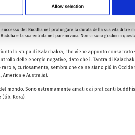
e in ciascuno dei quattro lati (scala da cui il Buddha discende simbol
Allow selection
pacificazione della comunità monastica dopo che questa ebbe una divis
goli. Ancora oggi questi Stupa vengono costruiti quando viene risolta q
 successo del Buddha nel prolungare la durata della sua vita di tre mes
Buddha e la sua entrata nel pari-nirvana. Non ci sono gradini in quest
ggiunto lo Stupa di Kalachakra, che viene appunto consacrato 
trollo delle energie negative, dato che il Tantra di Kalachakr
o raro e, curiosamente, sembra che ce ne siano più in Occiden
, America e Australia).
 del mondo. Sono estremamente amati dai praticanti buddhisti
(tib. Kora).