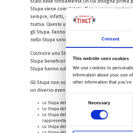
scavi delle fondamenta (in cui bisogna prima pac
Stupa viene completato. Non sempre vengono mes
sempre, infatti, questi sono disponibili. Piuttos
tsatsa. Queste ultime sono offerte votive in arg
gli Stupa. Fanno uno strato di tsatsa, coperto d
Consent
nello Stupa sono ritenuti sacri e maggiore si pe
Costruire uno Stupa è ritenuto essere un atto e
This website uses cookies
Stupa beneficerebbe anche la stessa Terra. Ja
We use cookies to personalis
Stupa hanno sulla Terra lo stesso effetto che g
information about your use of
other information that you’ve
Gli Stupa non sono tutti uguali. Ci sono piccole
un diverso evento della vita del Buddha. Ques
Consent
Necessary
Lo Stupa del Loto: rappresenta la nascita del Bud
Selection
Lo Stupa dell’Illuminazione: rappresenta l’Illum
Lo Stupa del Girare la Ruota del Dharma: rappre
rappresentano l’apertura delle porte del Dhar
Lo Stupa del Grande Miracolo: rappresenta l’esib
Lo Stupa della Discesa dal Paradiso di Tushita: