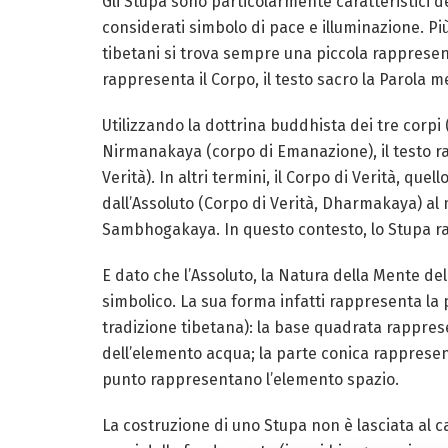
Gli Stupa sono particolarmente caratteristici 
considerati simbolo di pace e illuminazione. P
tibetani si trova sempre una piccola rappresen
rappresenta il Corpo, il testo sacro la Parola 
Utilizzando la dottrina buddhista dei tre corp
Nirmanakaya (corpo di Emanazione), il testo 
Verità). In altri termini, il Corpo di Verità, q
dall’Assoluto (Corpo di Verità, Dharmakaya) a
Sambhogakaya. In questo contesto, lo Stupa ra
E dato che l’Assoluto, la Natura della Mente 
simbolico. La sua forma infatti rappresenta la 
tradizione tibetana): la base quadrata rappres
dell’elemento acqua; la parte conica rappresent
punto rappresentano l’elemento spazio.
La costruzione di uno Stupa non è lasciata al c