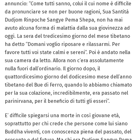
annuncio: “Come tutti sanno, colui il cui nome è difficile
da pronunciare se non per buone ragioni, Sua Santità
Dudjom Rinpoche Sangye Pema Shepa, non ha mai
avuto alcuna forma di malattia dalla sua giovinezza ad
oggi. La sera del tredicesimo giorno del mese tibetano
ha detto “Domani voglio riposare e rilassarmi. Per
favore tutti voi state calmi e sereni”. Poi è andato nella
sua camera da letto. Allora non c’era assolutamente
nulla fuori dall’ordinario. Il giorno dopo, il
quattordicesimo giorno del dodicesimo mese dell’anno
tibetano del Bue di Ferro, quando lo abbiamo chiamato
per la sua colazione, incredibilmente, era passato nel
parinirvana, per il beneficio di tutti gli esseri”.
E’ difficile spiegarsi una morte in così giovane età,
soprattutto per chi crede che persone come lui siano
Buddha viventi, con conoscenza piena del passato, del
presente e del futuro. Ma chi era Dudjom Sangye Pema