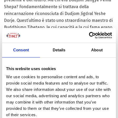
Shepa? Fondamentalmente si trattava della
reincarnazione riconosciuta di Dudjom Jigdral Yeshe
Dorje. Quest’ultimo è stato uno straordinario maestro di
Buddhismo Tibetano, le cui capacità e la cui fama erano
tali da essere stato eletto quale capo della scuola
Nyingma. Lui era il detentore supremo di un lignaggio di
trasmissione chiamato “Dudjom Tersar”, che contiene
Consent
Details
About
importanti insegnamenti di Tantra e di Dzogchen. La
sua morte avvenne nel 1987.
This website uses cookies
Dopo la sua dipartita ci fu però una controversia,
We use cookies to personalise content and ads, to
perché due ragazzi sono stati riconosciuti come sue
provide social media features and to analyse our traffic.
reincarnazioni, e ciò ha portato a delle divisioni
We also share information about your use of our site with
all’interno della famiglia del precedente Dudjom e dei
our social media, advertising and analytics partners who
seguaci del Dudjom Tersar. Questa divisione per certi
may combine it with other information that you’ve
versi è simile a quella che ha riguardato il Karmapa nel
provided to them or that they’ve collected from your use
lignaggio Karma Kagyu, ma è stata molto meno incisiva
of their services.