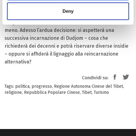
questo lignaggio che non si sa come verrà colmato in
Deny
futuro. Su questo ragazzo c’erano sia tra i tibetani che
tra gli occidentali altissime aspettative, ora venute
meno. Adesso l’ardua decisione: si aspetterà una
successiva incarnazione di Dudjom – cosa che
richiederà dei decenni e potrà riservare diverse insidie
– oppure si affiderà il lignaggio alla reincarnazione
alternativa?
Condividi su:
Tags:
politica
,
progresso
,
Regione Autonoma Cinese del Tibet
,
religione
,
Repubblica Popolare Cinese
,
Tibet
,
Turismo