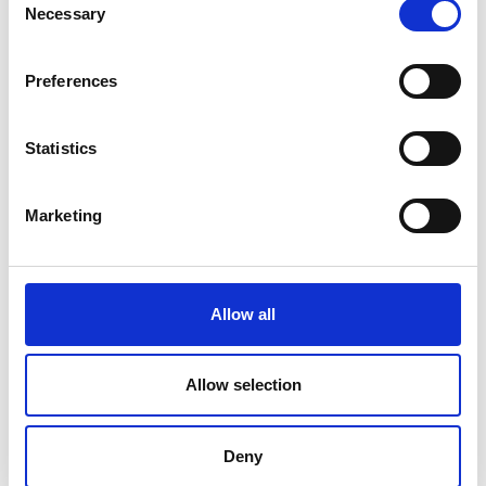
Necessary
Selection
Preferences
LEGGI TUTTO
Statistics
DALLA MARMOLADA AL TIBET,
Marketing
06
ALLARME GHIACCIAI
LUG
by Redazione
|
Ambiente
Allow all
Dalla Marmolada all’Himalaya è allarme rosso per i
ghiacciai. Gli esperti avvertono: “si stanno sciogliendo
troppo in fretta ed a rischio c’è l’intero ecosistema del
Allow selection
pianeta”. Non è una della tante “cassandre” a parlare
ma il fior fiore degli scienziati...
Deny