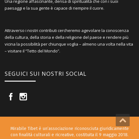
Una regione affascinante, densa di spiritualità che con i suoi
paesaggi e la sua gente è capace di riempire il cuore.
Attraverso i nostri contributi cercheremo agevolare la conoscenza
della cultura, della storia e della religione del paese e rendere più
vicina la possibilità per chiunque voglia – almeno una volta nella vita
– visitare il “Tetto del Mondo”.
SEGUICI SUI NOSTRI SOCIAL
Mirabile Tibet è un’associazione riconosciuta giuridicamente
con finalità culturali e ricreative, costituita il 9 maggio 2018.