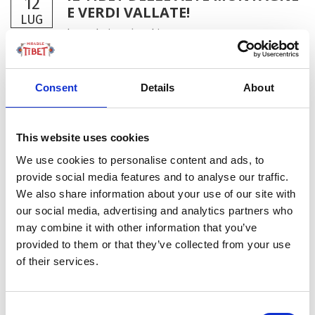
12
E VERDI VALLATE!
LUG
by Redazione
|
Ambiente
Chiunque sia andato in Tibet per viaggio è tornato
Consent
Details
About
sicuramente con un bagaglio di esperienza ricco di
emozioni. Il Tibet è una regione che rimane nel cuore
per la sua bellezza austera delle montagne e per la
This website uses cookies
cultura millenaria che...
We use cookies to personalise content and ads, to
provide social media features and to analyse our traffic.
We also share information about your use of our site with
our social media, advertising and analytics partners who
may combine it with other information that you’ve
provided to them or that they’ve collected from your use
of their services.
Consent