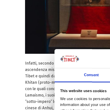
Infatti, secondo la tradizione orale, i Tangut
ascendenza mista Xianbei-Qiang (cinese). Man m
Consent
Tibet e quindi dalle regioni storiche di Amdo e
Khitan (proto-mongola) e Jurchen (“antenata” d
con le quali condividono l’appartenenza all’etn
This website uses cookies
Lamaismo, i suoi
leader
chiederanno l’aiuto dell
We use cookies to personalis
“sotto-impero” leale ma separato, che durerà f
information about your use of
cinese di Anhui, mentre i clan nobiliari sceglie