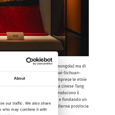
i antichi nomadi Xianbei (turco-mongola) ma di
terna; secondo altri, dal Qinghai-Sichuan-
About
 diversi gruppi conquistati – comprese le etnie
no le principesse della dinastia cinese Tang
ene invaso dai tibetani, che introducono il
ione vitale per la Via della Seta e fondando un
se our traffic. We also share
derà tra le steppe mongole e l’odierna provincia
ers who may combine it with
uan.