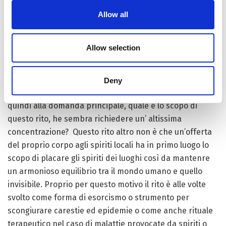
al cospetto degli officianti.
Allow all
Generalmente il buon esito del “pellegrinaggio” è
talvolta interpretato dal tipo di sogni che i monaci
Allow selection
hanno durante e dopo il rito. Gli spiriti invocati durante il
giorno appariranno infatti nella notte per comunicare la
loro soddisfazione, la gratitudine o eventualmente per
Deny
richiedere ulteriori rituali di placazione. Tornando
quindi alla domanda principale, quale è lo scopo di
questo rito, he sembra richiedere un’ altissima
concentrazione? Questo rito altro non è che un’offerta
del proprio corpo agli spiriti locali ha in primo luogo lo
scopo di placare gli spiriti dei luoghi così da mantenre
un armonioso equilibrio tra il mondo umano e quello
invisibile. Proprio per questo motivo il rito è alle volte
svolto come forma di esorcismo o strumento per
scongiurare carestie ed epidemie o come anche rituale
terapeutico nel caso di malattie provocate da spiriti o