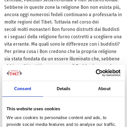
Sebbene in queste zone la religione Bon non esista più,
ancora oggi numerosi fedeli continuano a professarla in
molte regioni del Tibet. Tuttavia nel corso dei
secoli molti monasteri Bon furono distrutti dai Buddisti
e i seguaci della religione furno costretti a scegliere una
vita errante. Ma quali sono le differenze con i buddisti?
Per prima cosa i Bon credono che la propria religione
sia stata fondata da un essere illuminato che, sebbene
abbia molti tratti in comune con il Budda si narra che
apparve sulla terra nel mitico regno di Olmo lung ring
localizzato ad ovest dell’odierno Tibet. Gli stessi
insegnamenti di questa religione sono stati nei secoli
Consent
Details
About
sistematizzati secondo delle scritture diverse da quelle
buddiste.
This website uses cookies
Per chiunque viva il “pellegrinaggio Bon” parla di
We use cookies to personalise content and ads, to
un’esperienza emozionante e coinvolgente. Durante il
provide social media features and to analyse our traffic.