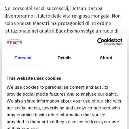
Nel corso dei secoli successivi, i Jetsun Dampa
diventeranno il fulcro della vita religiosa mongola. Non
solo venerati Maestri ma protagonisti di un ordine
istituzionale nel quale il Buddhismo svolge un ruolo di
coesione sociale e culturale. Un processo, questo, che
troverà la sua massima espressione pubblica all’inizio
del Novecento, quando l’ottavo Jetsun Dampa verrà
Consent
Details
About
proclamato
Bogd Khan
– cioè, la massima guida assieme
spirituale e temporale della Mongolia. Momento dal
quale la linea del Jetsun Dampa cessa definitivamente di
This website uses cookies
essere percepita come una derivazione tibetana e
We use cookies to personalise content and ads, to
diventa uno dei pilastri dell’identità nazionale mongola.
provide social media features and to analyse our traffic.
We also share information about your use of our site with
Con l’instaurazione del regime socialista in Mongolia nel
our social media, advertising and analytics partners who
XX secolo, le istituzioni religiose vengono
may combine it with other information that you’ve
progressivamente smantellate e la vita monastica quasi
provided to them or that they’ve collected from your use
completamente soppressa. La linea del Jetsun Dampa
of their services.