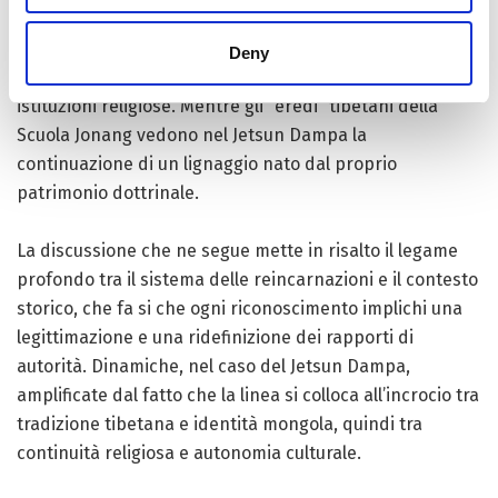
studiosi e praticanti per i quali il Jetsun Dampa è una
figura intimamente legata alla Storia e alla cultura locale
Deny
vorrebbero un coinvolgimento più diretto delle proprie
istituzioni religiose. Mentre gli “eredi” tibetani della
Scuola Jonang vedono nel Jetsun Dampa la
continuazione di un lignaggio nato dal proprio
patrimonio dottrinale.
La discussione che ne segue mette in risalto il legame
profondo tra il sistema delle reincarnazioni e il contesto
storico, che fa si che ogni riconoscimento implichi una
legittimazione e una ridefinizione dei rapporti di
autorità. Dinamiche, nel caso del Jetsun Dampa,
amplificate dal fatto che la linea si colloca all’incrocio tra
tradizione tibetana e identità mongola, quindi tra
continuità religiosa e autonomia culturale.