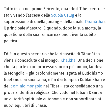
Tutto inizia nel primo Seicento, quando il Tibet centrale
sta vivendo l’ascesa della
Scuola Gelug
e la
soppressione di quella Jonang – della quale
Tāranātha
è
il principale Maestro. E quando, dopo la sua morte, la
questione della sua reincarnazione diventa subito
politica.
Ed è in questo scenario che la rinascita di Tāranātha
viene riconosciuta dai mongoli
Khalkha
. Una decisione
che fa parte di un processo storico più ampio, laddove
la Mongolia – già profondamente legata al Buddhismo
tibetano e ai suoi Lama, e fin dai tempi di Kublai Khan e
del
dominio mongolo
nel Tibet – sta consolidando una
propria identità religiosa. Che vede nel Jetsun Dampa
un’autorità spirituale autonoma e non subordinata ai
nuovi equilibri di Lhasa.