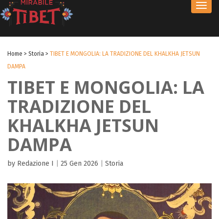
Toggl
navig
Home
>
Storia
>
TIBET E MONGOLIA: LA TRADIZIONE DEL KHALKHA JETSUN
DAMPA
TIBET E MONGOLIA: LA
TRADIZIONE DEL
KHALKHA JETSUN
DAMPA
by Redazione I
|
25 Gen 2026
|
Storia