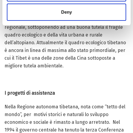
Tenendo in gran conto la costruzione ecologica, il Tibet
ha stabilito 18 aree di tutela naturale di livello nazionale
Deny
e provinciale che occupano il 33,9% della superficie
regionale, sottoponendo ad una buona tutela il fragile
quadro ecologico e della vita urbana e rurale
dell’altopiano. Attualmente il quadro ecologico tibetano
è ancora in linea di massima allo stato primordiale, per
cui il Tibet è una delle zone della Cina sottoposte a
migliore tutela ambientale.
I progetti di assistenza
Nella Regione autonoma tibetana, nota come “tetto del
mondo”, per motivi storici e naturali lo sviluppo
economico e sociale è rimasto a lungo arretrato. Nel
1994 il governo centrale ha tenuto la terza Conferenza