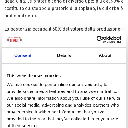
della Cina. Le praterie sono di diverso tipo; più del 90% è
costituito da steppe e praterie di altopiano, la cui erba è
molto nutriente.
La pastorizia occupa il 60% del valore della produzione
agricola del Tibet. Il bestiame principale è costituito da
yak e pecore e capre tibetane, con un altissimo numero
di yak. Lo yak è un mammifero particolare
Consent
Details
About
dell’altopiano, con le caratteristiche di resistenza al
freddo e alla scarsità di ossigeno ed è definito “la barca
dell’altopiano”. Lo yak produce molto latte e carne e può
This website uses cookies
anche essere usato come mezzo di trasporto. La pecora
We use cookies to personalise content and ads, to
tibetana ha le caratteristiche di resistenza al freddo
provide social media features and to analyse our traffic.
rigido e all’aridità. L’allevamento della pecora tibetana
We also share information about your use of our site with
permette alte rese economiche ed è ampiamente
our social media, advertising and analytics partners who
diffuso nella regione.
may combine it with other information that you’ve
provided to them or that they’ve collected from your use
of their services.