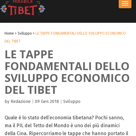
Toggl
navig
Home
>
Sviluppo
>
LE TAPPE FONDAMENTALI DELLO SVILUPPO ECONOMICO
DEL TIBET
LE TAPPE
FONDAMENTALI DELLO
SVILUPPO ECONOMICO
DEL TIBET
by Redazione
|
09 Gen 2018
|
Sviluppo
Quale è lo stato dell’economia tibetana? Pochi sanno,
ma il PIL del Tetto del Mondo è uno dei più dinamici
della Cina. Ripercorriamo le tappe che hanno portato il