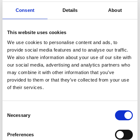
ciclismo
Consent
Details
About
Ricordando una gara dell’anno scorso, Tsering ha
This website uses cookies
affermato che più di 3.000 persone in tutta la contea
We use cookies to personalise content and ads, to
hanno affollato lo stand e la pista, con grida e applausi
provide social media features and to analyse our traffic.
che riempivano l’aria. Il basket è un altro dei preferiti di
We also share information about your use of our site with
Tsering. Fuori dalla sua casa al pascolo, Tsering ha
our social media, advertising and analytics partners who
allestito uno stand di pallacanestro, che è diventato un
may combine it with other information that you’ve
luogo popolare per i bambini nelle vicinanze. Dal punto
provided to them or that they’ve collected from your use
di vista di Tsering, lo sport è un caro amico. “Lo sport ci
of their services.
aiuterà a mantenerci in buona salute. Qualunque cosa
facciamo, la buona salute è la base”, ha detto Tsering.
Accanto ai trofei e ai premi ci sono i souvenir e le foto di
Consent
Necessary
Selection
Tsering e della sua famiglia in giro per il paese. La vita di
Tsering è più grande di prima, gli piace viaggiare e
incontrare turisti che vengono ad Haiyan per provare
Preferences