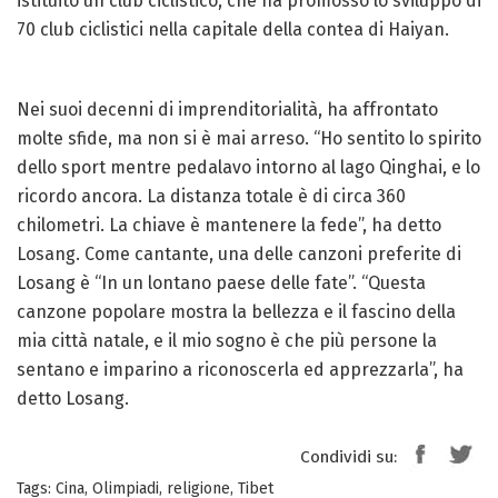
istituito un club ciclistico, che ha promosso lo sviluppo di
70 club ciclistici nella capitale della contea di Haiyan.
Nei suoi decenni di imprenditorialità, ha affrontato
molte sfide, ma non si è mai arreso. “Ho sentito lo spirito
dello sport mentre pedalavo intorno al lago Qinghai, e lo
ricordo ancora. La distanza totale è di circa 360
chilometri. La chiave è mantenere la fede”, ha detto
Losang. Come cantante, una delle canzoni preferite di
Losang è “In un lontano paese delle fate”. “Questa
canzone popolare mostra la bellezza e il fascino della
mia città natale, e il mio sogno è che più persone la
sentano e imparino a riconoscerla ed apprezzarla”, ha
detto Losang.
Condividi su:
Tags:
Cina
,
Olimpiadi
,
religione
,
Tibet