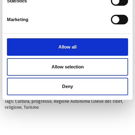
Statistics
Molteplici i vantaggi. Prima di tutto una nuova forma di
entrata a livello economico per i piccoli produttori locali,
Marketing
in secondo luogo l’e-commerce promuove anche la
salvaguardia delle tradizioni e dell’eccellenza regionale.
In secondo luogo questo commercio di monili e tessuti
dell’Altopiano, permette anche una veloce diffusione e
Allow all
trasmissione della cultura tibetana stessa. Incentivando
un siffatto commercio, la cultura tradizionale ha una
Allow selection
nuova sorgente cui attingere nuova linfa ed energia.
Non sempre la tecnologia è un nemico!
Deny
Condividi su:
Tags:
Cultura
,
progresso
,
Regione Autonoma Cinese del Tibet
,
religione
,
Turismo