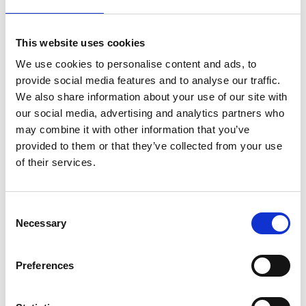
nei negozi tibetani possiamo trovare una vasta gamma
di prodotti facilmente fruibili nelle principali piazze
This website uses cookies
commerciali cinesi.
We use cookies to personalise content and ads, to
In questa cornice, quale è quindi il ruolo dell’e-
provide social media features and to analyse our traffic.
We also share information about your use of our site with
commerce? In tutto il Paese, da Kunming fino al Gansu,
our social media, advertising and analytics partners who
dal Xinjiang fino a Shanghai, vi è un rinnovato interesse
may combine it with other information that you’ve
per la cultura etnica tibetana. Gioielli, monili in oro o
provided to them or that they’ve collected from your use
argento, nonché gli splendidi e colorati tessuti qui
of their services.
prodotti, sono fortemente apprezzati.
E questo fa volare l’economia locale. Nel tempo si è
Consent
andata a creare una vera sinergia fra piccoli artigiani
Necessary
Selection
locali e i big-player dell’e-commerce. Quest’ultimi
mettono infatti a disposizione la personale rete
Preferences
logistica, che permette di arrivare ad un vasto pubblico
e target diversificato.