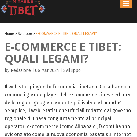
Toggl
navig
Home
>
Sviluppo
>
E-COMMERCE E TIBET: QUALI LEGAMI?
E-COMMERCE E TIBET:
QUALI LEGAMI?
by Redazione
|
06 Mar 2024
|
Sviluppo
Il web sta spingendo l’economia tibetana. Cosa hanno in
comune i grande player dell’e-commerce cinese ed una
delle regioni geograficamente più isolate al mondo?
Semplice, il web. Statistiche ufficiali redatte dal governo
regionale di Lhasa congiuntamente ai principali
operatori e-ecommerce (come Alibaba e JD.com) hanno
evidenziato come la nuova economia basata su internet