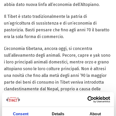
abbia dato nuova linfa all’economia dell’Altopiano.
Il Tibet è stato tradizionalmente la patria di
un’agricoltura di sussistenza e di un’economia di
pastorizia. Basti pensare che fino agli anni 70 il baratto
era la sola forma di commercio.
L’economia tibetana, ancora oggi, si concentra
sull’allevamento degli animali. Pecore, capre e yak sono
i loro principali animali domestici, mentre orzo e grano
altopiano sono le loro colture principali. Non è altresì
una novità che fino alla metà degli anni ’90 la maggior
parte dei beni di consumo in Tibet veniva introdotta
clandestinamente dal Nepal, proprio a causa delle
difficoltà logistiche tra la Cina centrale e la periferia.
Ora la situazione sembra essere cambiata in meglio. Pur
Consent
Details
About
salvaguardando gelosamente le proprie tradizioni, ora