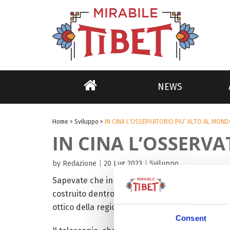
NEWS
Home
>
Sviluppo
>
IN CINA L’OSSERVATORIO PIU’ ALTO AL MON
IN CINA L’OSSERV
by Redazione
|
20 Lug 2023
|
Sviluppo
Sapevate che in Cina si trova il più alto plane
costruito dentro il «Tibet Museum of Natural Sci
ottico della regione e diventerà, pertanto, un 
Consent