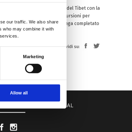
io e dal «National Astronomical
logia» del Tibet, l’altitudine del Tibet con la
nomiche, e nella regione le escursioni per
se our traffic. We also share
prossimo anno e si prevede che venga completato
ers who may combine it with
 services.
Condividi su:
Marketing
Allow all
EGUICI SUI NOSTRI SOCIAL