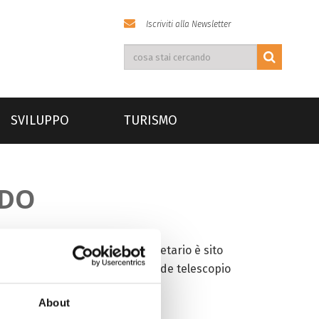
Iscriviti alla Newsletter
SVILUPPO
TURISMO
NDO
orta l’agenzia Xinhua, il planetario è sito
. L’edificio ospiterà il più grande telescopio
ientifica.
About