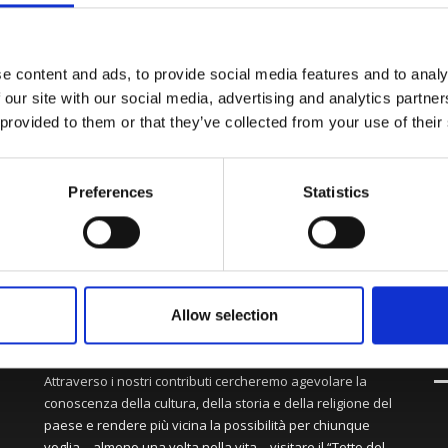
tro di un metro, sarà sviluppato congiuntamente dal planetar
zia Xinhua Wang Junjie, del «Dipartimento di Scienza e Tecno
luminoso lo rendono il luogo ideale per le osservazioni astro
e content and ads, to provide social media features and to analy
lari tra i turisti in Cina. L’osservatorio verrà costruito il 
 our site with our social media, advertising and analytics partn
 provided to them or that they’ve collected from your use of their
Preferences
Statistics
Allow selection
S
Attraverso i nostri contributi cercheremo agevolare la
conoscenza della cultura, della storia e della religione del
paese e rendere più vicina la possibilità per chiunque
voglia – almeno una volta nella vita – visitare il “Tetto del