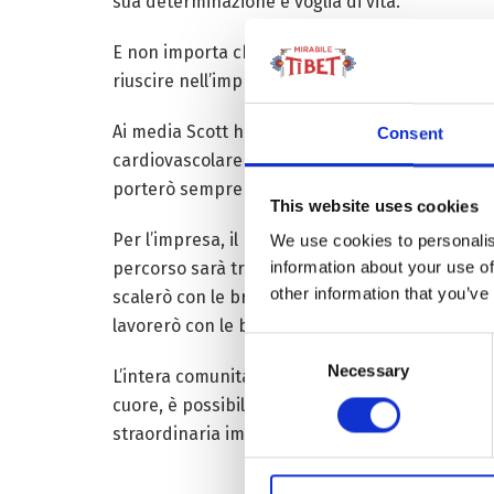
sua determinazione e voglia di vita.
E non importa che sia in
sedia a rotelle
, Scott 
riuscire nell’impresa, scalare il Tetto del Mond
Ai media Scott ha dichiarato di essersi prepar
Consent
cardiovascolare per essere pronto e in forma. 
porterò sempre nel cuore“.
This website uses cookies
Per l’impresa, il ragazzo userà una speciale sed
We use cookies to personalis
information about your use of
percorso sarà troppo difficoltoso lo aiuterà u
other information that you’ve
scalerò con le braccia” sorride Scott. “Con il 
lavorerò con le braccia”
Consent
Necessary
Selection
L’intera comunità internazionale ha supportato
cuore, è possibile varcare ogni montagna. E Sco
straordinaria impresa, divenendo il primo para