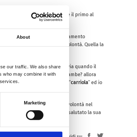
e qualsiasi cosa e vuole essere il primo al
estra ogni giorno per fare allenamento
About
a non dovrò allenare la mia volontà. Quella la
lle di una
mountain
bike
, tuttavia quando il
se our traffic. We also share
ers who may combine it with
mbe. “Non posso utilizzare le gambe? allora
 services.
tato faremo la posizione della “
carriola
” ed io
Marketing
o perché quando vi è la ferma volontà nel
ato il benvenuto a Scott ed ha salutato la sua
Condividi su: