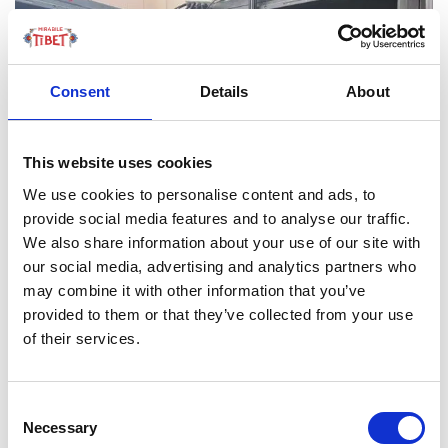
Consent
Details
About
This website uses cookies
We use cookies to personalise content and ads, to
provide social media features and to analyse our traffic.
We also share information about your use of our site with
our social media, advertising and analytics partners who
may combine it with other information that you’ve
provided to them or that they’ve collected from your use
A oggi 2026, più di 2.400 villaggi del Tibet hanno un
of their services.
servizio di posta e consegne. Mentre il numero dei
prodotti
online
in consegna gratuita è aumentato a 1,7
miliardi e i tempi di spedizione si sono ridotti da mesi o
Consent
settimane a pochi giorni. La sola Lhasa ha un vero parco
Necessary
Selection