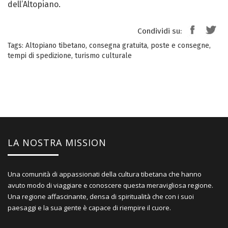
dell’Altopiano.
Condividi su:
Tags:
Altopiano tibetano
,
consegna gratuita
,
poste e consegne
,
tempi di spedizione
,
turismo culturale
LA NOSTRA MISSION
Una comunità di appassionati della cultura tibetana che hanno
avuto modo di viaggiare e conoscere questa meravigliosa regione.
Una regione affascinante, densa di spiritualità che con i suoi
paesaggi e la sua gente è capace di riempire il cuore.