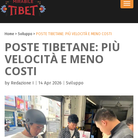
Toggl
navig
Home
>
Sviluppo
>
POSTE TIBETANE: PIÙ VELOCITÀ E MENO COSTI
POSTE TIBETANE: PIÙ
VELOCITÀ E MENO
COSTI
by Redazione I
|
14 Apr 2026
|
Sviluppo