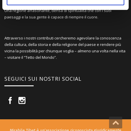
avuto modo di viaggiare e conoscere questa meravigliosa regione.
Una regione affascinante, densa di spiritualità che con i suoi
paesaggi e la sua gente è capace di riempire il cuore.
Attraverso i nostri contributi cercheremo agevolare la conoscenza
della cultura, della storia e della religione del paese e rendere più
vicina la possibilità per chiunque voglia – almeno una volta nella vita
– visitare il “Tetto del Mondo”.
SEGUICI SUI NOSTRI SOCIAL
Mirabile Tibet è un’associazione riconosciuta giuridicamente