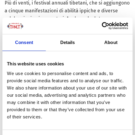
Più di venti, i festival annuali tibetani, che si aggiungono
a cinque manifestazioni di abilità ippiche e diverse
celebrazioni nei monasteri. Anche se le date possono
variare, andiamo a vedere cosa potremmo trovare a
giugno – complice la primavera e...
Consent
Details
About
This website uses cookies
FOCUS TIBET
We use cookies to personalise content and ads, to
provide social media features and to analyse our traffic.
SULLA VETTA DELLO XIZANG, DOVE IL VENTO
We also share information about your use of our site with
SOFFIA LO SPIRITO DI BUDDHA
our social media, advertising and analytics partners who
may combine it with other information that you’ve
provided to them or that they’ve collected from your use
of their services.