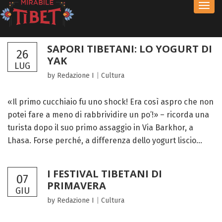
Toggl
navig
SAPORI TIBETANI: LO YOGURT DI
26
YAK
LUG
by Redazione I
|
Cultura
«Il primo cucchiaio fu uno shock! Era così aspro che non
potei fare a meno di rabbrividire un po’!» – ricorda una
turista dopo il suo primo assaggio in Via Barkhor, a
Lhasa. Forse perché, a differenza dello yogurt liscio...
I FESTIVAL TIBETANI DI
07
PRIMAVERA
GIU
by Redazione I
|
Cultura