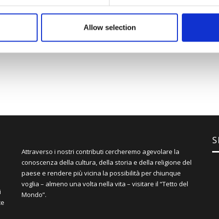
o rischio di esposizione.
Allow selection
S
Attraverso i nostri contributi cercheremo agevolare la
conoscenza della cultura, della storia e della religione del
paese e rendere più vicina la possibilità per chiunque
voglia – almeno una volta nella vita – visitare il “Tetto del
i
Mondo”.
ce