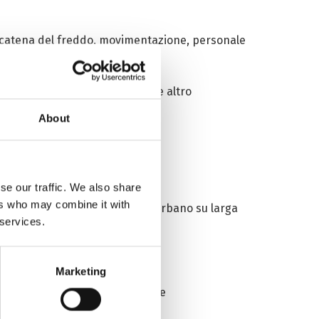
la catena del freddo, movimentazione, personale
latori di emergenza e febbre e altro
About
se our traffic. We also share
ers who may combine it with
ddetti al mercato all’ingrosso urbano su larga
 services.
i della comunità.
Marketing
 funebri e personale addetto alle