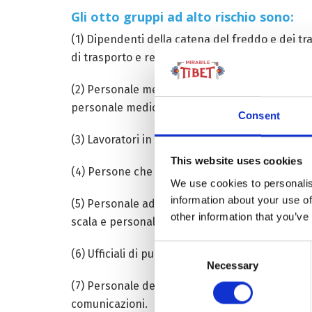
Gli otto gruppi ad alto rischio sono:
(1) Dipendenti della catena del freddo e dei tr
di trasporto e relativo personale nei centri com
(2) Personale medico e sanitario in prima line
personale medico e sanitario).
Consent
(3) Lavoratori in luoghi isolati.
This website uses cookies
(4) Persone che si recano all’estero per motivi d
We use cookies to personalis
information about your use of
(5) Personale addetto alla garanzia delle opera
other information that you’ve
scala e personale della ristorazione.
Consent
(6) Ufficiali di pubblica sicurezza in prima linea
Necessary
Selection
(7) Personale delle agenzie governative, pensio
comunicazioni.