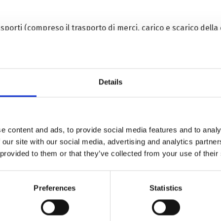
asporti (compreso il trasporto di merci, carico e scarico del
merciali, supermercati e mercati degli agricoltori).
a (compreso il personale di prevenzione delle epidemie, ambu
Details
i lavoro o privati.
e content and ads, to provide social media features and to analy
 our site with our social media, advertising and analytics partn
zioni cittadine, come addetti al trasporto pubblico urbano, a
 provided to them or that they’ve collected from your use of their
 (polizia ausiliaria), polizia armata, vigili del fuoco e operator
Preferences
Statistics
nati, addetti ai servizi igienico-sanitari, addetti alle pompe