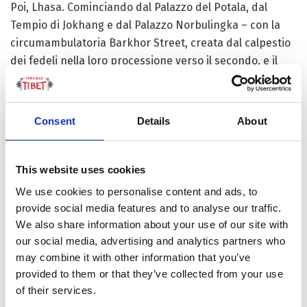
Poi, Lhasa. Cominciando dal Palazzo del Potala, dal
Tempio di Jokhang e dal Palazzo Norbulingka – con la
circumambulatoria Barkhor Street, creata dal calpestio
dei fedeli nella loro processione verso il secondo, e il
giardino storico più grande e bello di tutta la regione, da
ammirare dentro il terzo. Per continuare con il Museo
del Tibet e la sua collezione di oltre 520mila manufatti,
Consent
Details
About
da quelli artistici e culturali a quelli architettonici e
storici, e il Monastero Sera, dove ogni giorno alle 3 del
pomeriggio i monaci tengono un dibattito all’aperto
This website uses cookies
come metodo per imparare i Sutra e le scritture sacre.
We use cookies to personalise content and ads, to
Senza dimenticare il paesaggio, a dir poco magnifico, o i
provide social media features and to analyse our traffic.
mille doni dello Yak – creatura forte, gentile e generosa
We also share information about your use of our site with
che nutre, copre, riscalda, protegge e accompagna il
our social media, advertising and analytics partners who
lavoro degli uomini in queste terre da molto, molto
may combine it with other information that you’ve
provided to them or that they’ve collected from your use
tempo.
of their services.