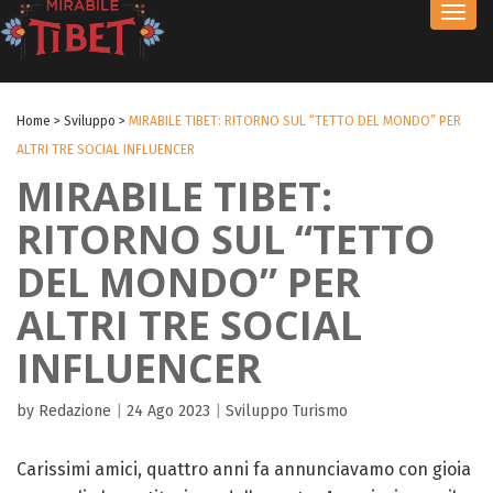
Toggl
navig
Home
>
Sviluppo
>
MIRABILE TIBET: RITORNO SUL “TETTO DEL MONDO” PER
ALTRI TRE SOCIAL INFLUENCER
MIRABILE TIBET:
RITORNO SUL “TETTO
DEL MONDO” PER
ALTRI TRE SOCIAL
INFLUENCER
by Redazione
|
24 Ago 2023
|
Sviluppo
Turismo
Carissimi amici, quattro anni fa annunciavamo con gioia