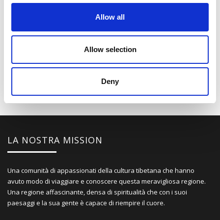
inconfondibili mura rossa del palazzo che secoli orsono,
è stato il trampolino di lancio del buddhismo in Cina.
Allow all
Condividi su:
Allow selection
Tags:
Tibet
,
Turismo
,
viaggio
Deny
LA NOSTRA MISSION
Una comunità di appassionati della cultura tibetana che hanno
avuto modo di viaggiare e conoscere questa meravigliosa regione.
Una regione affascinante, densa di spiritualità che con i suoi
paesaggi e la sua gente è capace di riempire il cuore.