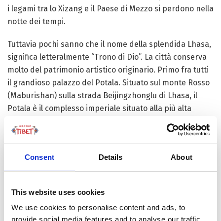
i legami tra lo Xizang e il Paese di Mezzo si perdono nella
notte dei tempi.
Tuttavia pochi sanno che il nome della splendida Lhasa,
significa letteralmente “Trono di Dio”. La città conserva
molto del patrimonio artistico originario. Primo fra tutti
il grandioso palazzo del Potala. Situato sul monte Rosso
(Maburishan) sulla strada Beijingzhonglu di Lhasa, il
Potala è il complesso imperiale situato alla più alta
altitudine del mondo e racchiude in sé l’essenza
religiosa e storica tibetana.
Con il suo edificio più alto che conta tredici piani, l’intero
Consent
Details
About
complesso raggiunge un’altezza di 117 m e si divide tra il
palazzo Rosso e il palazzo Bianco. Il primo comprende
This website uses cookies
principalmente sale da preghiera e otto chorten (stupa
tibetani) decorati con lamine d’oro e pietre preziose, in
We use cookies to personalise content and ads, to
provide social media features and to analyse our traffic.
cui riposano i corpi imbalsamati di Dalai Lama di varie