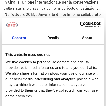
in Cina, e l’Unione internazionale per la conservazione
della natura lo classifica come in pericolo di estinzione.
Nell’ottobre 2013, l’Università di Pechino ha collaborato
con il Centro di Conservazione Shanshui per svolgere un
corso di monitoraggio ecologico per pastori nel villaggio
di Yunta, prefettura autonoma tibetana di Yushu, nella
Consent
Details
About
provincia di Qinghai, nel Nord-Ovest della Cina.
Negli ultimi sei anni, 14 pastori si sono alternati per
This website uses cookies
mantenere e ricaricare le telecamere a infrarossi
We use cookies to personalise content and ads, to
installate sulle montagne ogni tre mesi, inviando quindi
provide social media features and to analyse our traffic.
i dati all’Università di Pechino. I ricercatori hanno
We also share information about your use of our site with
monitorato 23 leopardi delle nevi adulti, aiutando i
our social media, advertising and analytics partners who
ricercatori a trovare i cambiamenti dinamici della
may combine it with other information that you’ve
popolazione causati da comportamenti come la lotta
provided to them or that they’ve collected from your use
per il territorio e la migrazione.
of their services.
Secondo i risultati, il numero di leopardi delle nevi nella