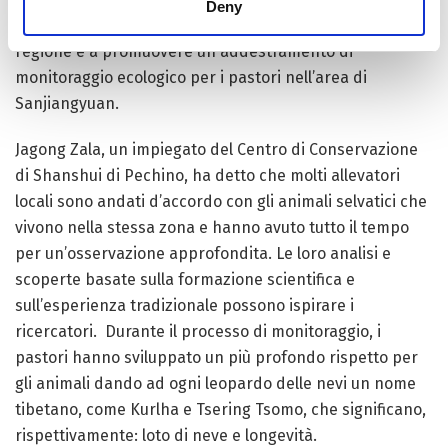
Deny
continueranno a svolgere ricerche approfondite nella
regione e a promuovere un addestramento di
monitoraggio ecologico per i pastori nell’area di
Sanjiangyuan.
Jagong Zala, un impiegato del Centro di Conservazione
di Shanshui di Pechino, ha detto che molti allevatori
locali sono andati d’accordo con gli animali selvatici che
vivono nella stessa zona e hanno avuto tutto il tempo
per un’osservazione approfondita. Le loro analisi e
scoperte basate sulla formazione scientifica e
sull’esperienza tradizionale possono ispirare i
ricercatori. Durante il processo di monitoraggio, i
pastori hanno sviluppato un più profondo rispetto per
gli animali dando ad ogni leopardo delle nevi un nome
tibetano, come Kurlha e Tsering Tsomo, che significano,
rispettivamente: loto di neve e longevità.