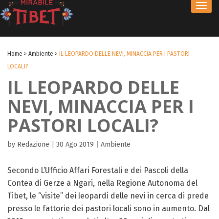
Toggl
navig
Home
>
Ambiente
>
IL LEOPARDO DELLE NEVI, MINACCIA PER I PASTORI
LOCALI?
IL LEOPARDO DELLE
NEVI, MINACCIA PER I
PASTORI LOCALI?
by Redazione
|
30 Ago 2019
|
Ambiente
Secondo L’Ufficio Affari Forestali e dei Pascoli della
Contea di Gerze a Ngari, nella Regione Autonoma del
Tibet, le “visite” dei leopardi delle nevi in cerca di prede
presso le fattorie dei pastori locali sono in aumento. Dal