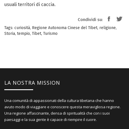
usuali territori di caccia.
Condividi su:
Tags:
curiosità
,
Regione Autonoma Cinese del Tibet
,
religione
,
Storia
,
tempio
,
Tibet
,
Turismo
LA NOSTRA MISSION
Una comunità di appassionati della cultura tibetana che hanno
avuto modo di viaggiare e conoscere questa meravigliosa regione.
Una regione affascinante, densa di spiritualità che con i suoi
paesaggi e la sua gente è capace di riempire il cuore.