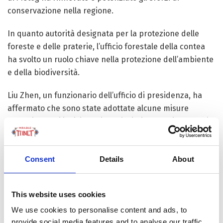
conservazione nella regione.
In quanto autorità designata per la protezione delle
foreste e delle praterie, l’ufficio forestale della contea
ha svolto un ruolo chiave nella protezione dell’ambiente
e della biodiversità.
Liu Zhen, un funzionario dell’ufficio di presidenza, ha
affermato che sono state adottate alcune misure
efficaci, tra cui il divieto di caccia, il rimboschimento e il
risarcimento agli agricoltori che restituiscono terreni da
riforestare, al fine di proteggere la flora e la fauna.
Consent
Details
About
“Grazie al totale divieto di caccia in queste aree,
l’ambiente naturale in cui vive la tigre del Bengala è
This website uses cookies
migliorato, determinando un aumento del numero di
alcune specie medie e grandi di mammiferi negli ultimi
We use cookies to personalise content and ads, to
anni”, ha detto Liu.
provide social media features and to analyse our traffic.