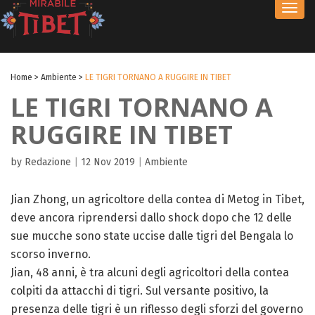
Toggl
navig
Home
>
Ambiente
>
LE TIGRI TORNANO A RUGGIRE IN TIBET
LE TIGRI TORNANO A
RUGGIRE IN TIBET
by Redazione
|
12 Nov 2019
|
Ambiente
Jian Zhong, un agricoltore della contea di Metog in Tibet,
deve ancora riprendersi dallo shock dopo che 12 delle
sue mucche sono state uccise dalle tigri del Bengala lo
scorso inverno.
Jian, 48 anni, è tra alcuni degli agricoltori della contea
colpiti da attacchi di tigri. Sul versante positivo, la
presenza delle tigri è un riflesso degli sforzi del governo