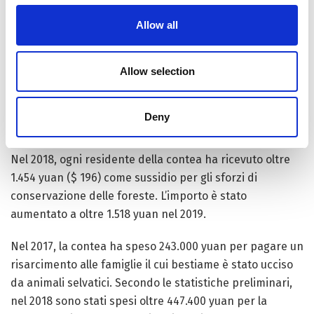
Liu dichiara: “Sia i protettori forestali ecologici del
Allow all
benessere pubblico che i pattugliatori forestali hanno la
responsabilità della protezione della fauna selvatica”.
Allow selection
I protettori forestali ecologici del benessere pubblico
conducono pattuglie almeno due volte a settimana,
Deny
mentre i pattugliatori forestali rurali si alternano nelle
aree di pattugliamento di loro competenza.
Nel 2018, ogni residente della contea ha ricevuto oltre
1.454 yuan ($ 196) come sussidio per gli sforzi di
conservazione delle foreste. L’importo è stato
aumentato a oltre 1.518 yuan nel 2019.
Nel 2017, la contea ha speso 243.000 yuan per pagare un
risarcimento alle famiglie il cui bestiame è stato ucciso
da animali selvatici. Secondo le statistiche preliminari,
nel 2018 sono stati spesi oltre 447.400 yuan per la