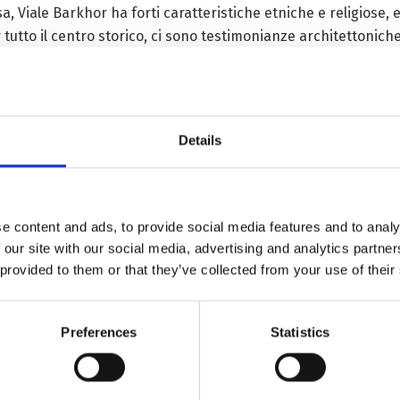
, Viale Barkhor ha forti caratteristiche etniche e religiose, e 
er tutto il centro storico, ci sono testimonianze architettonich
no palazzi nobiliari, residenze private di Buddha viventi, monas
risti l’antica storia e la cultura del Tibet con le loro peculiarit
 adottano principalmente la struttura civile (fango e legno) ch
Details
ti esterne terrose e rugose presentano un aspetto semplice men
di Lhasa ha classificato 56 siti di protezione architettonica ne
e content and ads, to provide social media features and to analy
una grossa somma di denaro per portare a termine i lavori di 
 our site with our social media, advertising and analytics partn
 provided to them or that they’ve collected from your use of their
 antichi è di farne uso. Edifici storici di Lhasa sono tornati 
ualmente un percorso combinato di protezione e utilizzazion
Preferences
Statistics
rando buoni benefici economici e sociali.
à del patrimonio storico, le idee sulla protezione e sullo svil
 attiva. Il passato e il presente di Lhasa si sovrappongono l’