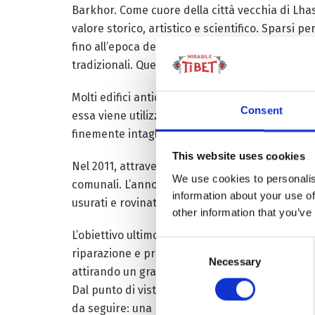
Barkhor. Come cuore della città vecchia di Lhasa
valore storico, artistico e scientifico. Sparsi p
fino all’epoca delle dinastie reali tibetane; so
tradizionali. Questi antichi edifici mostrano ai tu
Molti edifici antichi nel centro storico di Lhasa
Consent
essa viene utilizzata in diversi luoghi: le pare
finemente intagliato.
This website uses cookies
Nel 2011, attraverso le indagini, la municipalità 
We use cookies to personalis
comunali. L’anno seguente, il Governo ha speso 
information about your use of
usurati e rovinati.
other information that you’ve
L’obiettivo ultimo della protezione degli edifici
Consent
riparazione e protezione, intraprendendo grad
Necessary
Selection
attirando un gran numero di visitatori i e gene
Dal punto di vista della protezione e dell’eredit
da seguire: una protezione rigorosa e un’eredità