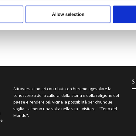
ito e duraturo nel tempo.
Allow selection
S
Attraverso i nostri contributi cercheremo agevolare la
conoscenza della cultura, della storia e della religione del
paese e rendere più vicina la possibilità per chiunque
voglia – almeno una volta nella vita – visitare il “Tetto del
i
Mondo”.
ce