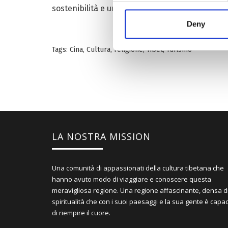
sostenibilità e un Tibet unico dal fascino infin
Deny
Tags:
Cina
,
Cultura
,
religione
,
Tibet
,
Turismo
LA NOSTRA MISSION
Una comunità di appassionati della cultura tibetana che
hanno avuto modo di viaggiare e conoscere questa
meravigliosa regione. Una regione affascinante, densa d
spiritualità che con i suoi paesaggi e la sua gente è capa
di riempire il cuore.