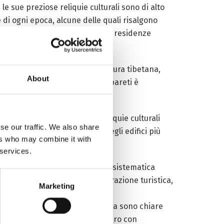
le sue preziose reliquie culturali sono di alto
e di ogni epoca, alcune delle quali risalgono
teri, uffici di case mercantili e residenze
à e unicità.
e è caratteristica dell’architettura tibetana,
About
tre il legno all’interno delle pareti è
ll’unità di protezione delle reliquie culturali
se our traffic. We also share
riparazione protettiva di quegli edifici più
ers who may combine it with
 services.
al loro antico splendore dopo una sistematica
e, diventando una famosa attrazione turistica,
Marketing
uppo degli antichi edifici di Lhasa sono chiare
un l’altro, per costruire un futuro con