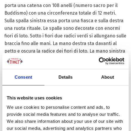
porta una catena con 108 anelli (numero sacro per il
Buddismo) con una circonferenza totale di 12 metri.
Sulla spalla sinistra essa porta una fiasca e sulla destra
una ruota rituale. Le spalle sono decorate con enormi
fiori di loto. Sotto i fiori due radici verdi si allungano sulle
braccia fino alle mani. La mano destra sta davanti al
petto e oscura la radice dei fiori di loto. La mano sinistra
sta un po’ più in basso.
Il tempio dove essa si trova é collocato nell’angolo
Consent
Details
About
nordorientale della città antica di Pechino. Esso fu
costruito durante il regno dell’Imperatore Kangxi, della
Dinastia Qing, nel 1694 e quindi assegnato al Principe
This website uses cookies
Yong, suo quarto figlio, che lo elesse a propria dimora e
We use cookies to personalise content and ads, to
residenza. Nel 1725 fu ricostruito come residenza
provide social media features and to analyse our traffic.
imperiale appena fuori dalla Città Proibita e denominato
We also share information about your use of our site with
Palazzo Yonghe. Durante il regno dell’Imperatore
our social media, advertising and analytics partners who