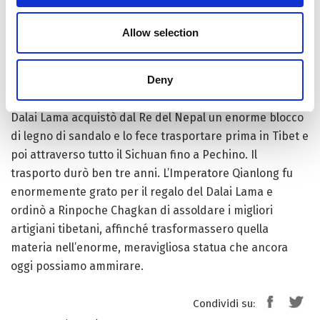
di costruire e di collocare nel tempio lamaista in cui era
stato trasformato il Palazzo Yonghe.
Allow selection
Sentendo questo e ricordando come l’Imperatore
Deny
avesse aiutato il Tibet a domare la ribellione di Re
Namtalek (aiutata dagli aggressori britannici), il Settimo
Dalai Lama acquistò dal Re del Nepal un enorme blocco
di legno di sandalo e lo fece trasportare prima in Tibet e
poi attraverso tutto il Sichuan fino a Pechino. Il
trasporto durò ben tre anni. L’Imperatore Qianlong fu
enormemente grato per il regalo del Dalai Lama e
ordinò a Rinpoche Chagkan di assoldare i migliori
artigiani tibetani, affinché trasformassero quella
materia nell’enorme, meravigliosa statua che ancora
oggi possiamo ammirare.
Condividi su: