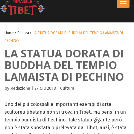
Toggl
navig
Home
>
Cultura
>
LA STATUA DORATA DI BUDDHA DEL TEMPIO LAMAISTA DI
PECHINO
LA STATUA DORATA DI
BUDDHA DEL TEMPIO
LAMAISTA DI PECHINO
by Redazione
|
27 Giu 2018
|
Cultura
Uno dei più colossali e importanti esempi di arte
scultorea tibetana non si trova in Tibet, ma bensì in un
tempio buddista di Pechino. Tale statua gigante però
non é stata spostata o prelevata dal Tibet, anzi, é stata