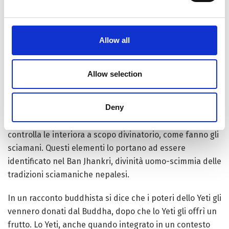
vegetariani e benevoli, ma scendono nei villaggi a
rubare latte, cereali e farine. Tra i tibetani e nepalesi
infatti “Fare lo Yeti” spesso significa essere un ladro.
Allow all
Si crede che lo Yeti possegga poteri psichici e spirituali
eccezionali. Viene in aiuto degli Yogi e può essere
Allow selection
invocato per proteggersi dalla stregoneria. Può vedere
e sentire a lunghe distanze, trasformarsi nella forma di
Deny
qualunque animale e compie rituali sciamanici durante
la luna piena. Degli animali che uccide cacciando ne
controlla le interiora a scopo divinatorio, come fanno gli
sciamani. Questi elementi lo portano ad essere
identificato nel Ban Jhankri, divinità uomo-scimmia delle
tradizioni sciamaniche nepalesi.
In un racconto buddhista si dice che i poteri dello Yeti gli
vennero donati dal Buddha, dopo che lo Yeti gli offrì un
frutto.
Lo Yeti, anche quando integrato in un contesto