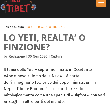
Toggl
navig
Home
>
Cultura
>
LO YETI, REALTA’ O FINZIONE?
LO YETI, REALTA’ O
FINZIONE?
by Redazione
|
30 Gen 2020
|
Cultura
Il tema dello Yeti – soprannominato in Occidente
«Abominevole Uomo delle Nevi» – è parte
dell’immaginario folclorico dei popoli himalayani in
Nepal, Tibet e Bhutan. Esso è caratterizzato
mitologicamente come una specie di «Bigfoot», con vari
analoghi in altre parti del mondo.