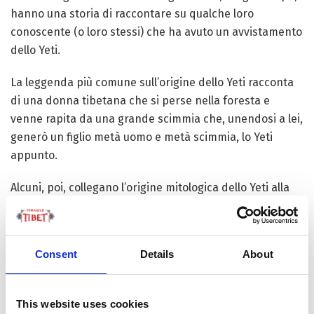
hanno una storia di raccontare su qualche loro
conoscente (o loro stessi) che ha avuto un avvistamento
dello Yeti.
La leggenda più comune sull’origine dello Yeti racconta
di una donna tibetana che si perse nella foresta e
venne rapita da una grande scimmia che, unendosi a lei,
generò un figlio metà uomo e metà scimmia, lo Yeti
appunto.
Alcuni, poi, collegano l’origine mitologica dello Yeti alla
famosa leggenda sulla nascita del popolo tibetano,
secondo la quale i progenitori delle sei tribù tibetane
nacquero dall’unione di una orchessa (sinmo) ed una
Consent
Details
About
scimmia.
Possiamo citare due tipi di Yeti. Il primo è
This website uses cookies
tendenzialmente considerato malvagio. Chiamato