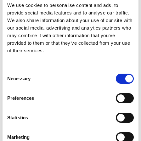
We use cookies to personalise content and ads, to
nyalmo in tibetano, è alto, feroce e pericoloso. Spesso
provide social media features and to analyse our traffic.
viene ritenuto essere femminile. Molti tibetani e
We also share information about your use of our site with
nepalesi sono estremamente spaventati da questo tipo
our social media, advertising and analytics partners who
di Yeti, incline ad uccidere gli esseri umani e mangiarne
may combine it with other information that you’ve
il cervello; anche la sua semplice vista può indurre
provided to them or that they’ve collected from your use
malattie. I bambini sono particolarmente spaventati, a
of their services.
causa della scusa che utilizzano i genitori per vietare
loro di fare qualcosa, tipo “Non andare la, altrimenti lo
Yeti ti prende e ti mangia”.
Consent
Necessary
Selection
Il secondo tipo di Yeti è tendenzialmente di piccole
dimensioni, chiamato a volte rimi, chute o ringshi
Preferences
bombo (quest’ultimo termine ne rivale l’origine nella
tradizione Bön). E’ di piccole dimensioni e solitamente
Statistics
maschile. Hanno peli rossastri, bianchi o dorati che
coprono il loro corpo, gambe corte e la faccia rugosa.
Attaccano solo se provocati, tendenzialmente sono
Marketing