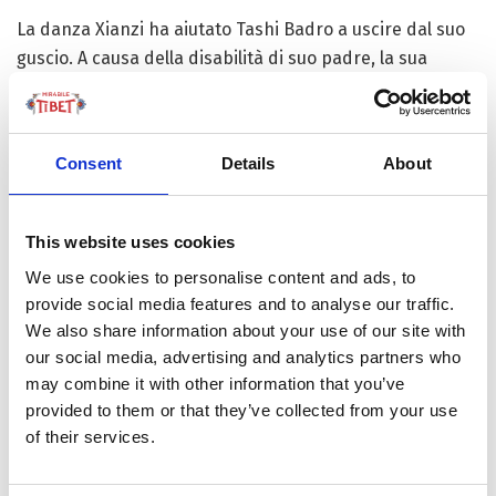
La danza Xianzi ha aiutato Tashi Badro a uscire dal suo
guscio. A causa della disabilità di suo padre, la sua
famiglia non sta molto bene. Essendo la figlia maggiore,
è diligente ma timida. “Dopo essermai unita al corso di
Xianzi della scuola, ho conosciuto molti amici e sono
Consent
Details
About
diventata molto più estroversa”, ricorda Tashi Badro con
una scintilla negli occhi.
This website uses cookies
Batang detiene la migliore reputazione per l’esecuzione
We use cookies to personalise content and ads, to
e la conservazione della danza Xianzi. La danza, che
provide social media features and to analyse our traffic.
risale a più di 1.000 anni fa, è come un fossile vivente
We also share information about your use of our site with
dell’antica arte tibetana del canto e della danza, mentre
our social media, advertising and analytics partners who
Batang conserva migliaia di melodie e testi originali. I
may combine it with other information that you’ve
testi sono poesie che registrano la vita locale del
provided to them or that they’ve collected from your use
passato.
of their services.
Tashi Badro non solo impara la danza, ma studia anche