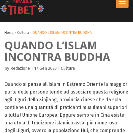
Toggl
navig
Home
>
Cultura
>
QUANDO L’ISLAM INCONTRA BUDDHA
QUANDO L’ISLAM
INCONTRA BUDDHA
by Redazione
|
17 Gen 2023
|
Cultura
Quando si pensa all’Islam in Estremo Oriente la maggior
parte delle persone tende ad associare questa religione
agli Uiguri dello Xinjiang, provincia cinese che da sola
contiene una quantità di praticanti musulmani superiori
a tutta l’Unione Europea. Eppure sempre in Cina esiste
una etnia di tradizione islamica assai più numerosa
degli Uiguri, ovvero la popolazione Hui, che comprende