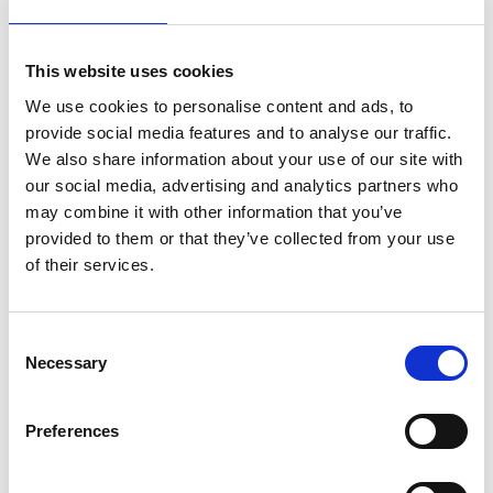
Tra i luoghi dove gli Hui risiedono ci sono anche quelli di
cultura tibetana, da non confonderli tuttavia con i
tibetani musulmani, che nella classificazione cinese dei
This website uses cookies
gruppi etnici sono considerati parte del gruppo etnico
We use cookies to personalise content and ads, to
tibetano, mentre gli hui possiedono un riconoscimento
provide social media features and to analyse our traffic.
proprio. I rapporti tra hui e tibetani sono però
We also share information about your use of our site with
storicamente stati caratterizzati da conflitti etnici e
our social media, advertising and analytics partners who
culturali. Da citare sono i conflitti avvenuti nel contesto
may combine it with other information that you’ve
della ribellioni di Golok (1917-1949) e della Guerra Sino-
provided to them or that they’ve collected from your use
Tibetana (1930-1932).
of their services.
Entrambi i conflitti videro come protagonisti la
Consent
cosiddetta Cricca Ma, un gruppo di signori della guerra
Necessary
Selection
di etnia Hui che governarono le provincie di Qinghai,
Gansu e Ningxia, per 10 anni dal 1919 al 1928. Questi
signori della guerra erano tutti generali dell’esercito
Preferences
della Repubblica di Cina. I quattro Ma – ovvero i quattro
membri più importanti di questa cerchia – erano Ma