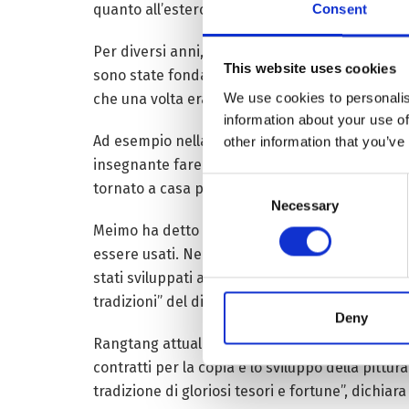
quanto all’estero, in particolare in Giappone.
Consent
Per diversi anni, Rangtang ha lavorato alla scop
This website uses cookies
sono state fondate 47 istituzioni di tradizione 
We use cookies to personalis
che una volta erano state dimenticate sono torn
information about your use of
Ad esempio nella struttura per la trasmissione
other information that you’ve
insegnante fare bastoncini di incenso tibetano c
Consent
tornato a casa per imparare le tecniche di prod
Necessary
Selection
Meimo ha detto che per l’incenso, dozzine di t
essere usati. Nella stagione della fioritura, ci
stati sviluppati accessori per bastoncini di in
tradizioni” del distretto di Rangtang, dove i pr
Deny
Rangtang attualmente ha 18 progetti per i beni 
contratti per la copia e lo sviluppo della pittur
tradizione di gloriosi tesori e fortune”, dichia