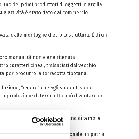
uno dei primi produttori di oggetti in argilla
 sua attività è stato dato dal commercio
vata dalle montagne dietro la struttura. È di un
a loro manualità non viene ritenuta
ro caratteri cinesi, tralasciati dal vecchio
etta per produrre la terracotta tibetana.
duzione, “capire” che agli studenti viene
e la produzione di terracotta può diventare un
lenari articoli di argilla tibetana ai tempi e
tigiani tibetani.
omozione di questa arte tradizionale, in patria