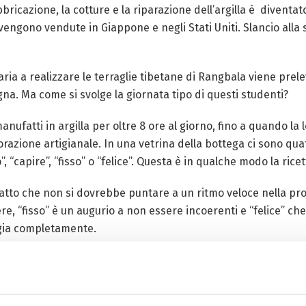
cazione, la cotture e la riparazione dell’argilla è diventato 
 vengono vendute in Giappone e negli Stati Uniti. Slancio alla
ia a realizzare le terraglie tibetane di Rangbala viene prele
gna. Ma come si svolge la giornata tipo di questi studenti?
manufatti in argilla per oltre 8 ore al giorno, fino a quando l
azione artigianale. In una vetrina della bottega ci sono quatt
, “capire”, “fisso” o “felice”. Questa è in qualche modo la ric
 fatto che non si dovrebbe puntare a un ritmo veloce nella pro
e, “fisso” è un augurio a non essere incoerenti e “felice” ch
ggia completamente.
 dire la questione di come possiamo adattare un adattare i mil
ne.” Tra innovazione e tradizione, questa la sfida dei mastri ar
na hanno preso parte a diversi progetti per la produzione e pr