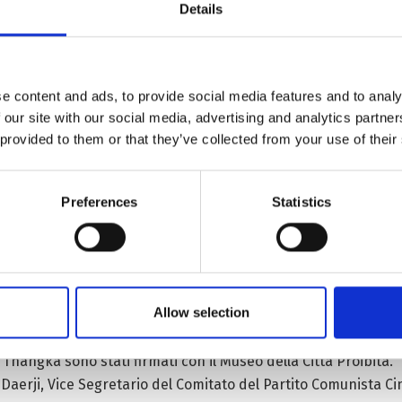
Details
erta e alla classificazione di eccellenti tradizioni culturali c
dell’Opera tibetana, medicine tibetane, musica indiana, Thangk
e content and ads, to provide social media features and to analy
ate a nuova vita e irradiano nuova vitalità.
 our site with our social media, advertising and analytics partn
 della produzione dei bastoncini d’incenso tibetani, la giova
 provided to them or that they’ve collected from your use of their
on corna di yak perforate. “Avrei potuto fare l’insegnante qua
uzione dell’incenso tibetano, perché amo gli aromi della mia 
Preferences
Statistics
ipi di fiori freschi e aromi naturali, come platodododendri, 
 sono dalle 100 alle 200 ragazze che raccolgono fiori freschi 
censo tibetano, come astucci per fragranze, pendenti, ecc. Qu
odotti delle tradizioni culturali sono presentati in modo organ
Allow selection
culturali e sono state istituite strutture per insegnare le lo
a Thangka sono stati firmati con il Museo della Città Proibita.
ra Daerji, Vice Segretario del Comitato del Partito Comunista 