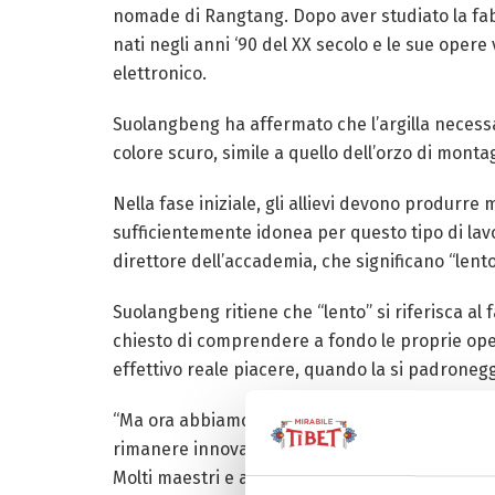
nomade di Rangtang. Dopo aver studiato la fabbri
nati negli anni ‘90 del XX secolo e le sue opere
elettronico.
Suolangbeng ha affermato che l’argilla necessar
colore scuro, simile a quello dell’orzo di monta
Nella fase iniziale, gli allievi devono produrre 
sufficientemente idonea per questo tipo di lavor
direttore dell’accademia, che significano “lento”
Suolangbeng ritiene che “lento” si riferisca al
chiesto di comprendere a fondo le proprie oper
effettivo reale piacere, quando la si padrone
“Ma ora abbiamo anche il nostro ‘dolore’, vale a
rimanere innovativi quando si tratta di tradizio
Molti maestri e allievi della terracotta tibeta