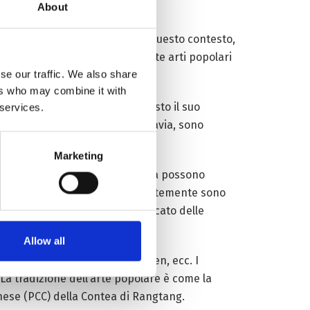
About
he sono sparse tra la gente. In questo contesto,
a, incisioni su pietra ecc. Molte arti popolari
se our traffic. We also share
ers who may combine it with
ne ragazza di nome Meimo ha visto il suo
 services.
ndo avrei finito il liceo. Tuttavia, sono
terra”.
Marketing
zafferano e saussurea involucrata possono
ed altri elementi aromatici. Recentemente sono
esti sono offerti nel “supermercato delle
ico.
Allow all
ro tecniche a Shanghai, Shenzhen, ecc. I
 “La tradizione dell’arte popolare è come la
Cinese (PCC) della Contea di Rangtang.