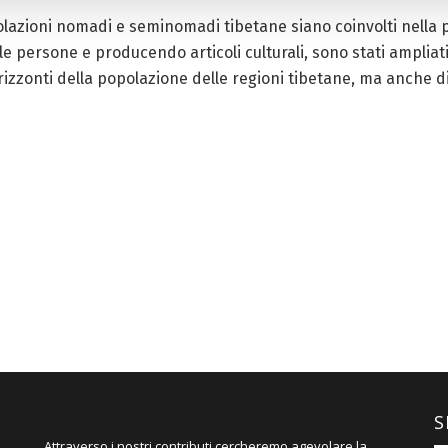
olazioni nomadi e seminomadi tibetane siano coinvolti nella p
 le persone e producendo articoli culturali, sono stati ampliat
rizzonti della popolazione delle regioni tibetane, ma anche di
S
Attraverso i nostri contributi cercheremo agevolare la