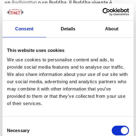
un
Bodhisattva
o un Buddha. Il Buddha vivente è
chiamato sprul-sku o sprul-pavi-sku in lingua tibetana
ed è la traduzione del termine sanscrito
nirmanakaya
,
che significa illusione, incarnazione o libera
Consent
Details
About
incarnazione. Ciò dimostra che un Buddha ha tre tipi di
corpo.
This website uses cookies
L’arrivo di questa usanza in
We use cookies to personalise content and ads, to
Tibet
provide social media features and to analyse our traffic.
We also share information about your use of our site with
Il Buddha Jataka del buddismo
Mahayana si tramandano
our social media, advertising and analytics partners who
principalmente storie sul Buddha Sakyamuni, che
may combine it with other information that you’ve
rinasce nei corpi di uomini e animali per illuminare i
provided to them or that they’ve collected from your use
fedeli con le sue parole e le sue azioni.
of their services.
Consent
Il buddismo deve molto della sua diffusione all’aiuto
Necessary
Selection
ricevuto da nobili, proprietari terrieri ei schiavisti locali.