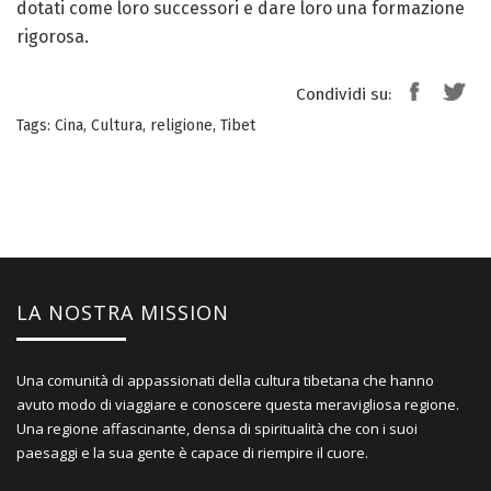
dotati come loro successori e dare loro una formazione
rigorosa.
Condividi su:
Tags:
Cina
,
Cultura
,
religione
,
Tibet
LA NOSTRA MISSION
Una comunità di appassionati della cultura tibetana che hanno
avuto modo di viaggiare e conoscere questa meravigliosa regione.
Una regione affascinante, densa di spiritualità che con i suoi
paesaggi e la sua gente è capace di riempire il cuore.