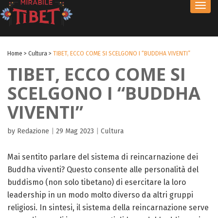
Toggl
navig
Home
>
Cultura
>
TIBET, ECCO COME SI SCELGONO I “BUDDHA VIVENTI”
TIBET, ECCO COME SI
SCELGONO I “BUDDHA
VIVENTI”
by Redazione
|
29 Mag 2023
|
Cultura
Mai sentito parlare del sistema di reincarnazione dei
Buddha viventi? Questo consente alle personalità del
buddismo (non solo tibetano) di esercitare la loro
leadership in un modo molto diverso da altri gruppi
religiosi. In sintesi, il sistema della reincarnazione serve