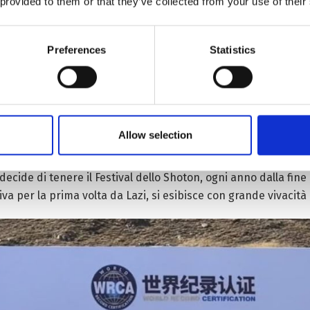
 provided to them or that they’ve collected from your use of their
Preferences
Statistics
Allow selection
700 anni, che nasce nella Contea Lazi (o Lhatse) della città 
onisti – come “
tip tap
urbano”, soprattutto sulle strade, nelle p
decide di tenere il Festival dello Shoton, ogni anno dalla fine d
iva per la prima volta da Lazi, si esibisce con grande vivacità