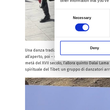
other information that you’ve
Consent
Necessary
Selection
Deny
Una danza tradizionale con una storia di oltre 
all’aperto, poi – una volta affinato dai professi
metà del XVII secolo, l’allora quinto Dalai Lama 
spirituale del Tibet: un gruppo di danzatori arr