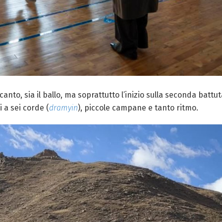
anto, sia il ballo, ma soprattutto l’inizio sulla seconda bat
i a sei corde (
dramyin
), piccole campane e tanto ritmo.