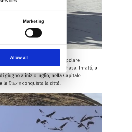
 services.
Marketing
Allow all
di Shigatse. Prima come ballo popolare
iazzette e sui palcoscenici di Lhasa. Infatti, a
i giugno a inizio luglio, nella Capitale
 e la
Duixie
conquista la città.