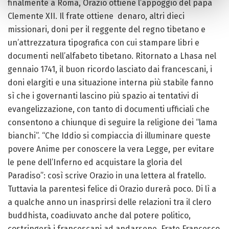
finalmente a Roma, Orazio ottiene l’appoggio del papa
Clemente XII. Il frate ottiene denaro, altri dieci
missionari, doni per il reggente del regno tibetano e
un’attrezzatura tipografica con cui stampare libri e
documenti nell’alfabeto tibetano. Ritornato a Lhasa nel
gennaio 1741, il buon ricordo lasciato dai francescani, i
doni elargiti e una situazione interna più stabile fanno
sì che i governanti lascino più spazio ai tentativi di
evangelizzazione, con tanto di documenti ufficiali che
consentono a chiunque di seguire la religione dei “lama
bianchi”. “Che Iddio si compiaccia di illuminare queste
povere Anime per conoscere la vera Legge, per evitare
le pene dell’Inferno ed acquistare la gloria del
Paradiso”: così scrive Orazio in una lettera al fratello.
Tuttavia la parentesi felice di Orazio durerà poco. Di lì a
a qualche anno un inasprirsi delle relazioni tra il clero
buddhista, coadiuvato anche dal potere politico,
costringerà i francescani ad andarsene. Frate Francesco