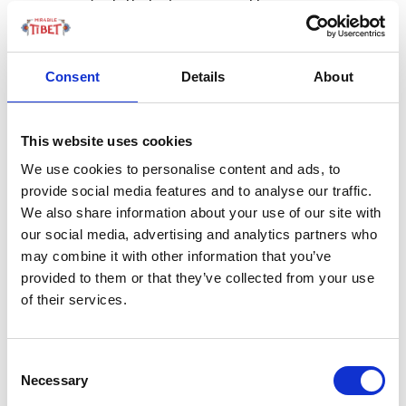
cappuccini (in tutto tre) arrivano a Lhasa, e scoprono un
attivissimo crocevia commerciale tra India, Cina e
Mongolia. L’incontro con il clero buddhista è altresì
importante tanto che il frate Orazio ci lascia
Consent
Details
About
importantissime testimonianze storiche di vita
dell’epoca. Nonostante le differenze, i francescani sono
This website uses cookies
ben accolti, anche perché stringono amicizie e, grazie
alle loro conoscenze mediche, sanno curare molte
We use cookies to personalise content and ads, to
provide social media features and to analyse our traffic.
malattie, ma non possono fare proseliti, se non tra gli
We also share information about your use of our site with
stranieri di passaggio. I tibetani, annota Orazio “si
our social media, advertising and analytics partners who
dimostrano docili ed umani, sottomettendosi al
may combine it with other information that you’ve
ragionevole”, a parte i religiosi, però, che “si rendono più
provided to them or that they’ve collected from your use
pertinaci in difesa di loro setta”.
of their services.
Il dizionario tibetano-
italiano
Consent
Necessary
Selection
Questa missione francescana durerà ben sedici anni,