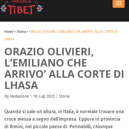
Toggl
navig
Home
>
Storia
>
ORAZIO OLIVIERI, L’EMILIANO CHE ARRIVO’ ALLA CORTE DI
LHASA
ORAZIO OLIVIERI,
L’EMILIANO CHE
ARRIVO’ ALLA CORTE DI
LHASA
by Redazione
|
10 Lug 2023
|
Storia
Quando si sale un altura, in Italia, è normale trovare una
croce messa a segno dell’impresa. Eppure in provincia
di Rimini, nel piccolo paese di Pennabilli, chiunque