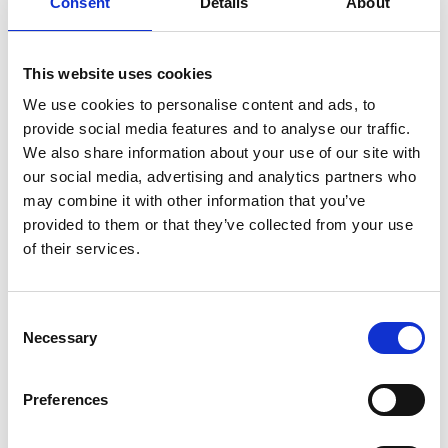
Consent
Details
About
l’imperatore ebbe una visione di Avalokitesvara, nel
1403.
This website uses cookies
Chi era quindi il quinto Karmapa, Deshin Shekpa? Quella
We use cookies to personalise content and ads, to
dei Karmapa è la prima linea dei Lama reincarnati
provide social media features and to analyse our traffic.
(quella che viene definita dai cinesi dei “Buddha
We also share information about your use of our site with
Viventi”), e Deshin Shekpa fu la quinta incarnazione
our social media, advertising and analytics partners who
riconosciuta dopo Dusum Khyenpa. La sua base
may combine it with other information that you’ve
operativa fu il monastero di Tsurphu vicino a Lhasa.
provided to them or that they’ve collected from your use
of their services.
Le agiografie dei Karmapa sono piene di tratti
leggendari e miracolistici, come narra ad esempio la
raccolta biografica di Nik Douglas e Meryl White
Consent
“Karmapa: The Black Hat Lama of Tibet”. L’aura di
Necessary
Selection
leggenda che circonda questa figura spiega perché
l’imperatore Yongle invitò proprio il Karmapa e non gli
Preferences
altri maestri. Tanto per fare un esempio di queste
leggende, si racconta nelle biografie tradizionali che