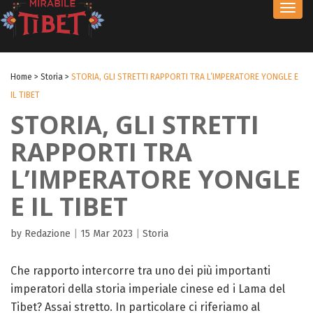
Toggl
navig
Home
>
Storia
>
STORIA, GLI STRETTI RAPPORTI TRA L’IMPERATORE YONGLE E
IL TIBET
STORIA, GLI STRETTI
RAPPORTI TRA
L’IMPERATORE YONGLE
E IL TIBET
by Redazione
|
15 Mar 2023
|
Storia
Che rapporto intercorre tra uno dei più importanti
imperatori della storia imperiale cinese ed i Lama del
Tibet? Assai stretto. In particolare ci riferiamo al