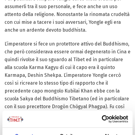
assumerli tra il suo personale, e fece anche un uso
attento della religione. Nonostante la rinomata crudeltà
con cui mise a tacere i suoi avversari, Yongle egli era
anche un ardente devoto buddhista.
L’imperatore si fece un protettore attivo del Buddhismo,
che però considerava essere ormai degenerato in Cina e
quindi rivolse il suo sguardo al Tibet ed in particolare
alla scuola Karma Kagyu di cui il capo era il quinto
Karmapa, Deshin Shekpa. L’imperatore Yongle cercò
così si ricreare lo stesso tipo di rapporto che il
precedente capo mongolo Kubilai Khan ebbe con la
scuola Sakya del Buddhismo Tibetano (ed in particolare
con il suo precettore Drogön Chögyal Phagpa). Fu così
che venne invitato il quinto Karmapa, considerato allora
con ogni probabilità il Lama dai maggiori poteri
spirituali del Tibet. Si dice che l’invito avvenne dopo che