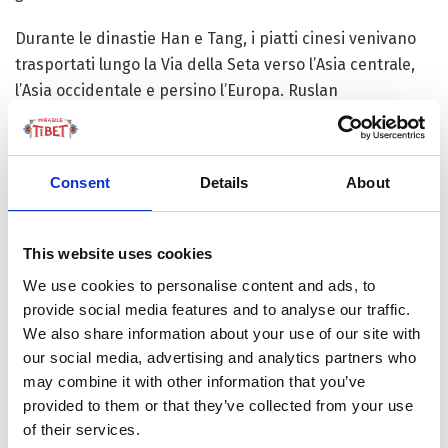
Durante le dinastie Han e Tang, i piatti cinesi venivano
trasportati lungo la Via della Seta verso l’Asia centrale,
l’Asia occidentale e persino l’Europa. Ruslan
Duvanbekov, ricercatore
senior
presso il Dipartimento di
Archeologia ed Etnografia del Museo Nazionale del
Kazakistan, ha recentemente dichiarato che diverse
Consent
Details
About
lampade a olio provenienti dalla Cina, “realizzate con
materiali di buona qualità, durevoli e di un altissimo
livello di artigianalità”, sono state trovate nelle città
This website uses cookies
kazake di Taraz e Turkestan. Dal lancio della Nuova Via
We use cookies to personalise content and ads, to
della Seta (
China’s Belt and Road Initiative
, BRI) nel 2013,
provide social media features and to analyse our traffic.
la provincia del Qinghai – parte fondamentale del
We also share information about your use of our site with
percorso meridionale dell’antica Via carovaniera – ha
our social media, advertising and analytics partners who
inteso valorizzare questa opportunità. Rendendo
may combine it with other information that you’ve
celebre. a livello nazionale e internazionale, l’artigianato
provided to them or that they’ve collected from your use
iconico dell’altopiano.
of their services.