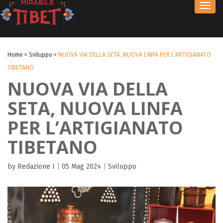
Toggl
navig
Home
>
Sviluppo
>
NUOVA VIA DELLA SETA, NUOVA LINFA PER L’ARTIGIANATO
TIBETANO
NUOVA VIA DELLA
SETA, NUOVA LINFA
PER L’ARTIGIANATO
TIBETANO
by Redazione I
|
05 Mag 2024
|
Sviluppo