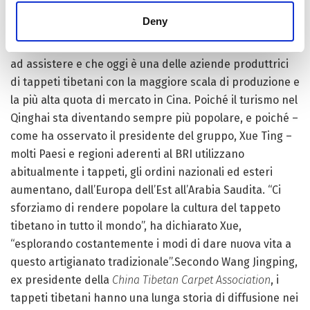
inclusi nell’elenco di alto livello del patrimonio culturale
Deny
immateriale della Cina. E nel 2007 è stato fondato
Shengyuan Carpet Group
, impresa che Yang ha iniziato
ad assistere e che oggi è una delle aziende produttrici
di tappeti tibetani con la maggiore scala di produzione e
la più alta quota di mercato in Cina. Poiché il turismo nel
Qinghai sta diventando sempre più popolare, e poiché –
come ha osservato il presidente del gruppo, Xue Ting –
molti Paesi e regioni aderenti al BRI utilizzano
abitualmente i tappeti, gli ordini nazionali ed esteri
aumentano, dall’Europa dell’Est all’Arabia Saudita. “Ci
sforziamo di rendere popolare la cultura del tappeto
tibetano in tutto il mondo”, ha dichiarato Xue,
“esplorando costantemente i modi di dare nuova vita a
questo artigianato tradizionale”.Secondo Wang Jingping,
ex presidente della
China Tibetan Carpet Association
, i
tappeti tibetani hanno una lunga storia di diffusione nei