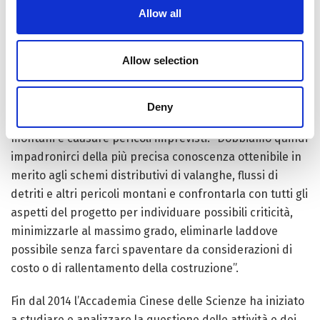
scientifiche e tecnologiche e la prevenzione e il
Allow all
controllo dei pericoli montani sarà la chiave per
superarle con successo”, dichiara You Yong.
Allow selection
IL PROGETTO NEL DETTAGLIO
D’altra parte un progetto costruttivo di questa
Deny
magnitudine potrebbe aggravare i rischi di disastri
montani e causare pericoli imprevisti. “Dobbiamo quindi
impadronirci della più precisa conoscenza ottenibile in
merito agli schemi distributivi di valanghe, flussi di
detriti e altri pericoli montani e confrontarla con tutti gli
aspetti del progetto per individuare possibili criticità,
minimizzarle al massimo grado, eliminarle laddove
possibile senza farci spaventare da considerazioni di
costo o di rallentamento della costruzione”.
Fin dal 2014 l’Accademia Cinese delle Scienze ha iniziato
a studiare e analizzare la questione delle attività e dei