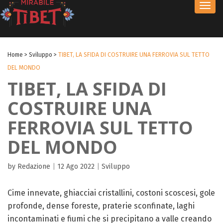
Toggl
navig
Home
>
Sviluppo
>
TIBET, LA SFIDA DI COSTRUIRE UNA FERROVIA SUL TETTO
DEL MONDO
TIBET, LA SFIDA DI
COSTRUIRE UNA
FERROVIA SUL TETTO
DEL MONDO
by Redazione
|
12 Ago 2022
|
Sviluppo
Cime innevate, ghiacciai cristallini, costoni scoscesi, gole
profonde, dense foreste, praterie sconfinate, laghi
incontaminati e fiumi che si precipitano a valle creando