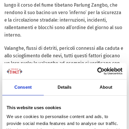
lungo il corso del fiume tibetano Parlung Zangbo, che
rendono il suo bacino un vero ‘inferno’ per la sicurezza
e la circolazione stradale: interruzioni, incidenti,
rallentamenti e blocchi sono all’ordine del giorno al suo
interno.
Valanghe, flussi di detriti, pericoli connessi alla caduta e
allo scioglimento delle nevi, tutti questi fattori giocano
un loro ruolo: le valanghe ad esempio si verificano con
particolare frequenza nella zona alpida delle Gole dei
Monti Hengduan e nel Tibet sudorientale. La sezione
tibetana della linea potrebbe venire affetta dalla più
Consent
Details
About
grave, concentrata e frequente serie di scarichi
alluvionali dell’intera Cina, la regione infatti ha circa 341
This website uses cookies
grandi e medi “valloni di flusso”.
We use cookies to personalise content and ads, to
Il Tibet sudoccidentale e il Sichuan occidentale sono
provide social media features and to analyse our traffic.
ricchi di ghiacciai che nella stagione calda sono in grado