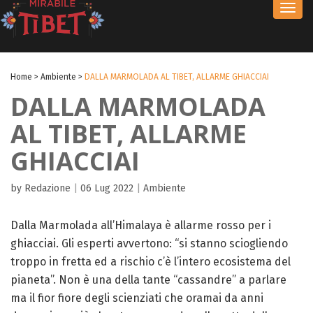
Toggl
navig
Home
>
Ambiente
>
DALLA MARMOLADA AL TIBET, ALLARME GHIACCIAI
DALLA MARMOLADA
AL TIBET, ALLARME
GHIACCIAI
by Redazione
|
06 Lug 2022
|
Ambiente
Dalla Marmolada all’Himalaya è allarme rosso per i
ghiacciai. Gli esperti avvertono: “si stanno sciogliendo
troppo in fretta ed a rischio c’è l’intero ecosistema del
pianeta”. Non è una della tante “cassandre” a parlare
ma il fior fiore degli scienziati che oramai da anni