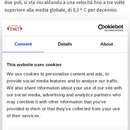
due poli, si sta riscaldando a una velocità fino a tre volte
superiore alla media globale, di 0,3 ° C per decennio.
Un quarto del suo ghiaccio è stato perso a partire dal
1970. Questo mese, in un atteso rapporto speciale sulla
criosfera opera del Gruppo intergovernativo sui
Consent
Details
About
cambiamenti climatici
(IPCC
), gli scienziati avvertiranno
che i ghiacciai sono sulla buona strada per scomparire
entro la fine del secolo. Si prevede che un terzo del
This website uses cookies
ghiaccio andrà perso anche se viene rispettato
We use cookies to personalise content and ads, to
l’obiettivo concordato a livello internazionale di limitare
provide social media features and to analyse our traffic.
il riscaldamento globale di 1,5° C.
We also share information about your use of our site with
our social media, advertising and analytics partners who
Anche se le temperature globali verranno contenute,
may combine it with other information that you’ve
dunque, la regione subirà un aumento di più di 2° C e,
provided to them or that they’ve collected from your use
se le emissioni non saranno ridotte, l’aumento arriverà a
of their services.
+5 ° C, secondo quanto riporta un rapporto pubblicato
all’inizio di quest’anno da oltre 200 scienziati del Centro