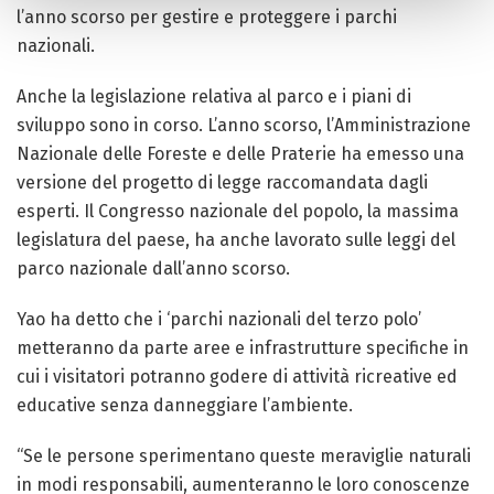
l’anno scorso per gestire e proteggere i parchi
nazionali.
Anche la legislazione relativa al parco e i piani di
sviluppo sono in corso. L’anno scorso, l’Amministrazione
Nazionale delle Foreste e delle Praterie ha emesso una
versione del progetto di legge raccomandata dagli
esperti. Il Congresso nazionale del popolo, la massima
legislatura del paese, ha anche lavorato sulle leggi del
parco nazionale dall’anno scorso.
Yao ha detto che i ‘parchi nazionali del terzo polo’
metteranno da parte aree e infrastrutture specifiche in
cui i visitatori potranno godere di attività ricreative ed
educative senza danneggiare l’ambiente.
“Se le persone sperimentano queste meraviglie naturali
in modi responsabili, aumenteranno le loro conoscenze