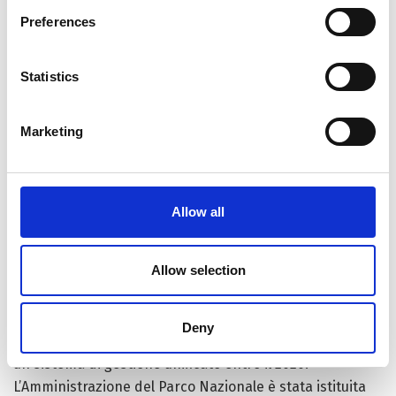
principali: lo Yangtze, il Fiume Giallo e il
Preferences
Lancang/Mekong. Per decenni, visitatori e scienziati
sono accorsi sull’Altopiano per le sue meraviglie uniche
o per condurre ricerche che vanno dalla paleontologia
Statistics
alla climatologia.
Marketing
“I parchi nazionali devono sostenere i principi di
conservazione e protezione dell’ecosistema originale,
pur essendo anche un luogo dove il pubblico può
apprendere e apprezzare la natura e gli sforzi di
Allow all
conservazione”, ha detto Zhou. “Non sono siti turistici, e
quindi non dovrebbero essere contaminati da una
Allow selection
miope ricerca di profitti e sovrasviluppo”.
Nel 2017, il Consiglio di Stato ha emesso un piano per la
Deny
Cina per creare nuovi parchi nazionali e mettere in atto
un sistema di gestione unificato entro il 2020.
L’Amministrazione del Parco Nazionale è stata istituita