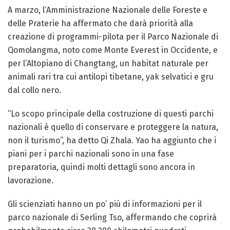
A marzo, l’Amministrazione Nazionale delle Foreste e
delle Praterie ha affermato che darà priorità alla
creazione di programmi-pilota per il Parco Nazionale di
Qomolangma, noto come Monte Everest in Occidente, e
per l’Altopiano di Changtang, un habitat naturale per
animali rari tra cui antilopi tibetane, yak selvatici e gru
dal collo nero.
“Lo scopo principale della costruzione di questi parchi
nazionali è quello di conservare e proteggere la natura,
non il turismo”, ha detto Qi Zhala. Yao ha aggiunto che i
piani per i parchi nazionali sono in una fase
preparatoria, quindi molti dettagli sono ancora in
lavorazione.
Gli scienziati hanno un po’ più di informazioni per il
parco nazionale di Serling Tso, affermando che coprirà