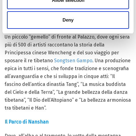
Allow selection
permettono ai visitatori di esplorare la vastità della
Regione prima di avventurarsi oltre le mura.
Deny
L’anfiteatro del Potala
Un piccolo “gemello” di fronte al Palazzo, dove ogni sera
più di 500 di artisti raccontano la storia della
Principessa cinese Wencheng e del suo viaggio per
sposare il re tibetano
Songtsen Gampo
. Una produzione
epica in tutti i sensi, che fonde tradizione e scenografia
all’avanguardia e che si sviluppa in cinque atti: “Il
fascino dell’antica dinastia Tang”, “La musica buddista
del Cielo e della Terra”, “La grande bellezza della danza
tibetana”, “Il Dio dell’Altopiano” e “La bellezza armoniosa
tra tibetani e Han”.
Il Parco di Nanshan
Dove, all’alba e al tramonto, le vette della montagna