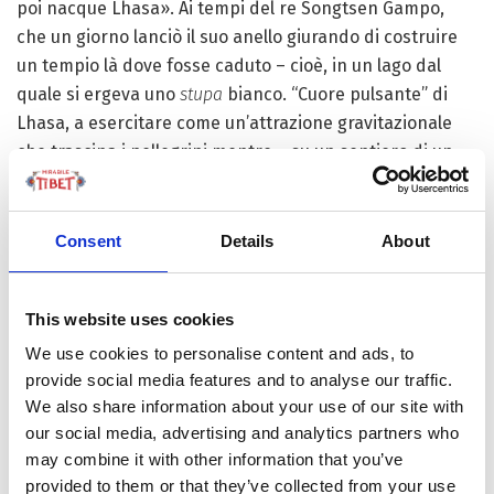
poi nacque Lhasa». Ai tempi del re Songtsen Gampo,
che un giorno lanciò il suo anello giurando di costruire
un tempio là dove fosse caduto – cioè, in un lago dal
quale si ergeva uno
stupa
bianco. “Cuore pulsante” di
Lhasa, a esercitare come un’attrazione gravitazionale
che trascina i pellegrini mentre – su un sentiero di un
chilometro, risalente a 1.300 anni fa – ne
circumambulano il nucleo sacro. Dove si trova la
venerata statua del Buddha dormiente, portata qui
Consent
Details
About
dalla Principessa Wencheng, e dove avviene la
cerimonia dell’
Urna d’Oro
per l’estrazione e la conferma
This website uses cookies
della giusta reincarnazione del Dalai e del Panchen
Lama.
We use cookies to personalise content and ads, to
provide social media features and to analyse our traffic.
We also share information about your use of our site with
Il Monastero di Sera
our social media, advertising and analytics partners who
may combine it with other information that you’ve
Famoso per i monaci che battono i palmi nel cortile ma
provided to them or that they’ve collected from your use
che non stanno applaudendo: stanno discutendo. Nel