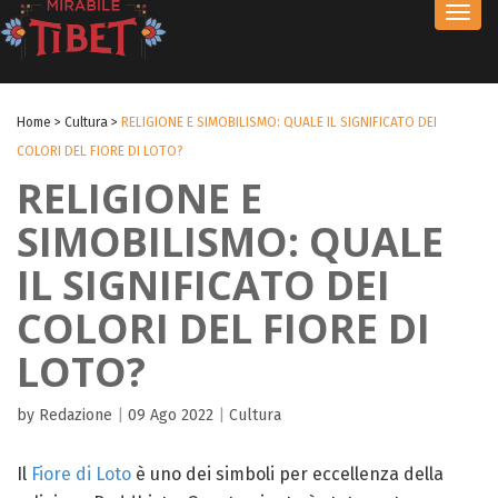
Toggl
navig
Home
>
Cultura
>
RELIGIONE E SIMOBILISMO: QUALE IL SIGNIFICATO DEI
COLORI DEL FIORE DI LOTO?
RELIGIONE E
SIMOBILISMO: QUALE
IL SIGNIFICATO DEI
COLORI DEL FIORE DI
LOTO?
by Redazione
|
09 Ago 2022
|
Cultura
Il
Fiore di Loto
è uno dei simboli per eccellenza della