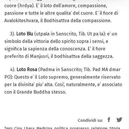
cuore (hrdya). E’ il loto dell’amore, compassione,
passione e tutte le altre qualita’ del cuore. E’ il fiore di
Avalokiteshvara, il Bodhisattva della compassione.
3).
Loto Blu
(
utpala
in Sanscrito, Tib. Ut pa la): e’ un
simbolo della vittoria dello spirito sopra i sensi, e
significa la sapienza della conoscenza. E’ il fiore
preferito di Manjusri, il bodhisattva della saggezza.
4).
Loto Rosa
(
Padma
in Sanscrito; Tib. Pad MA dmar
PO): Questo e’ il Loto supremo, generalmente riservato
per la divinita’ piu’ alta. Cosi’, naturalmente, e’ associato
con il Grande Buddha stesso.
Condividi su:
Tags:
Cina
,
Lhasa
,
Medicina
,
politica
,
progresso
,
religione
,
Storia
,