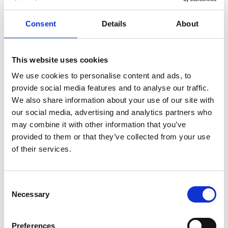
Ed è facile immaginare il perché. Le radici di un loto
affondano nel fango, mentre lo stelo cresce attraverso
Consent
Details
About
l’acqua, e il fiore profumato si trova invece in superficie.
Questo modello di crescita ha rappresentato nei secoli
This website uses cookies
una metafora del cammino progressivo dell’anima, da
We use cookies to personalise content and ads, to
uno stato di “fango primordiale” incarnato dal
provide social media features and to analyse our traffic.
materialismo ed attraverso le “acque” dell’esperienza e
We also share information about your use of our site with
della vita, arriva al “sole” dell’ illuminazione. Anche se ci
our social media, advertising and analytics partners who
sono altre piante acquatiche che fioriscono sopra
may combine it with other information that you’ve
l’acqua, e’ solo il loto che, a causa della forza del suo
provided to them or that they’ve collected from your use
stelo, aumenta regolarmente da otto a dodici centimetri
of their services.
sopra la superficie.
Cosi’ dice il
Lalitavistara
:
‘Lo spirito del migliore degli
Consent
uomini e’ senza macchia, come il loto che in acqua fangosa
Necessary
Selection
non aderisce ad essa.’
Ma quale il nesso loto-Tibet?
Harderwijk
sottolinea giustamente che
Il loto non cresce
Preferences