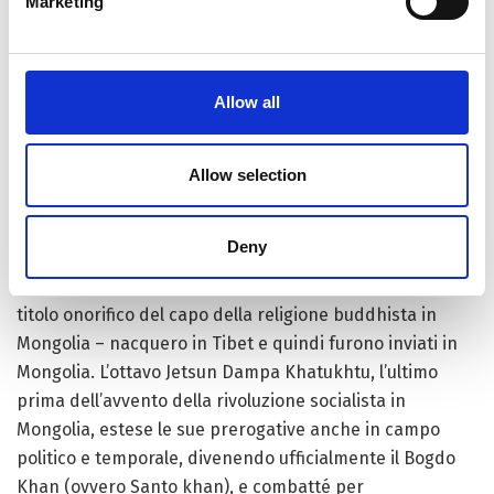
Marketing
di Buddha. Rientrato in Mongolia assunse pienamente la
sua posizione di capo della scuola buddhista della
Mongolia e di terza autorità religiosa in assoluto, dopo il
Allow all
Dalai Lama ed il Panchen Lama. Oltre alla religione,
Zanabazar si dedicò anche alla letteratura ed alla
linguistica, inventando, fra l’altro, un alfabeto chiamato
Allow selection
Soyombo, comunemente utilizzato nella trascrizione dei
testi tibetani e sanscriti; ma eccelse soprattutto come
Deny
scultore, il massimo della Mongolia antica. Tutte le
successive incarnazioni del Jetsun Dampa Khatukhtu –
titolo onorifico del capo della religione buddhista in
Mongolia – nacquero in Tibet e quindi furono inviati in
Mongolia. L’ottavo Jetsun Dampa Khatukhtu, l’ultimo
prima dell’avvento della rivoluzione socialista in
Mongolia, estese le sue prerogative anche in campo
politico e temporale, divenendo ufficialmente il Bogdo
Khan (ovvero Santo khan), e combatté per