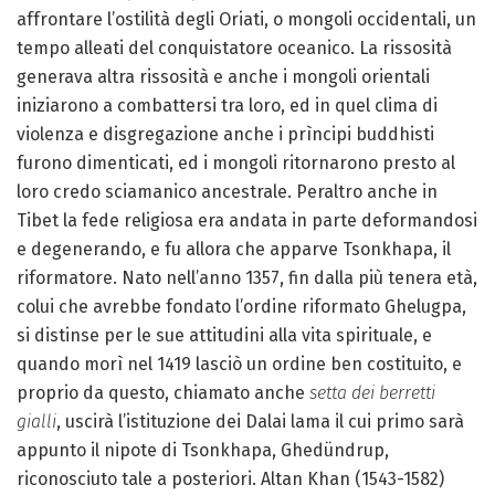
affrontare l’ostilità degli Oriati, o mongoli occidentali, un
tempo alleati del conquistatore oceanico. La rissosità
generava altra rissosità e anche i mongoli orientali
iniziarono a combattersi tra loro, ed in quel clima di
violenza e disgregazione anche i prìncipi buddhisti
furono dimenticati, ed i mongoli ritornarono presto al
loro credo sciamanico ancestrale. Peraltro anche in
Tibet la fede religiosa era andata in parte deformandosi
e degenerando, e fu allora che apparve Tsonkhapa, il
riformatore. Nato nell’anno 1357, fin dalla più tenera età,
colui che avrebbe fondato l’ordine riformato Ghelugpa,
si distinse per le sue attitudini alla vita spirituale, e
quando morì nel 1419 lasciò un ordine ben costituito, e
proprio da questo, chiamato anche
setta dei berretti
gialli
, uscirà l’istituzione dei Dalai lama il cui primo sarà
appunto il nipote di Tsonkhapa, Ghedündrup,
riconosciuto tale a posteriori. Altan Khan (1543-1582)