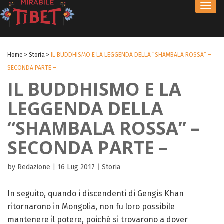
Toggl
navig
Home
>
Storia
>
IL BUDDHISMO E LA LEGGENDA DELLA “SHAMBALA ROSSA” –
SECONDA PARTE –
IL BUDDHISMO E LA
LEGGENDA DELLA
“SHAMBALA ROSSA” –
SECONDA PARTE –
by Redazione
|
16 Lug 2017
|
Storia
In seguito, quando i discendenti di Gengis Khan
ritornarono in Mongolia, non fu loro possibile
mantenere il potere, poiché si trovarono a dover