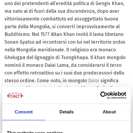
uno dei pretendenti all’eredità politica di Gengis Khan,
ma nato al di fuori della sua discendenza, dopo aver
vittoriosamente combattuto ed assoggettato buona
parte della Mongolia, si convertì improvvisamente al
Buddhismo. Nel 1577 Altan Khan invitò il lama tibetano
Sonan Gyatso ad incontrarsi con lui nel territorio ordos
nella Mongolia meridionale. Il religioso era monaco
Ghelugpa del lignaggio di Tsongkhapa. Il khan mongolo
nominò il monaco Dalai Lama, da considerarsi il terzo
con effetto retroattivo su i suoi due predecessori dello
stesso ordine. Come noto, in mongolo
Dalai
significa
oceano
, ed in questo modo si compì la profezia di
Phagpa, il quale aveva predetto a Khubilay che essi si
sarebbero incontrati nuovamente in una vita futura
dove il tibetano sarebbe stato l’acqua (Dalai), e il Khan
Consent
Details
About
l’oro (in mongolo Altan). Per questa ragione Altan Khan
venne riconosciuto dal lama quale reincarnazione di
This website uses cookies